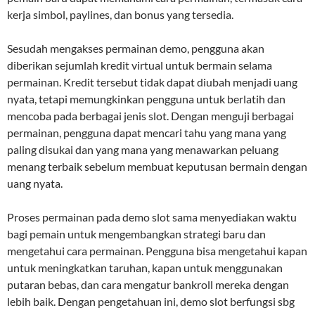
kerja simbol, paylines, dan bonus yang tersedia.
Sesudah mengakses permainan demo, pengguna akan
diberikan sejumlah kredit virtual untuk bermain selama
permainan. Kredit tersebut tidak dapat diubah menjadi uang
nyata, tetapi memungkinkan pengguna untuk berlatih dan
mencoba pada berbagai jenis slot. Dengan menguji berbagai
permainan, pengguna dapat mencari tahu yang mana yang
paling disukai dan yang mana yang menawarkan peluang
menang terbaik sebelum membuat keputusan bermain dengan
uang nyata.
Proses permainan pada demo slot sama menyediakan waktu
bagi pemain untuk mengembangkan strategi baru dan
mengetahui cara permainan. Pengguna bisa mengetahui kapan
untuk meningkatkan taruhan, kapan untuk menggunakan
putaran bebas, dan cara mengatur bankroll mereka dengan
lebih baik. Dengan pengetahuan ini, demo slot berfungsi sbg