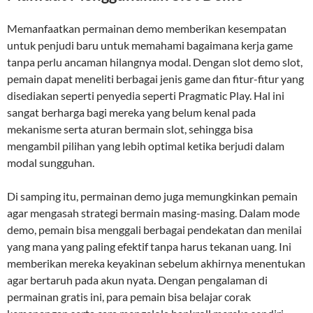
Memanfaatkan permainan demo memberikan kesempatan
untuk penjudi baru untuk memahami bagaimana kerja game
tanpa perlu ancaman hilangnya modal. Dengan slot demo slot,
pemain dapat meneliti berbagai jenis game dan fitur-fitur yang
disediakan seperti penyedia seperti Pragmatic Play. Hal ini
sangat berharga bagi mereka yang belum kenal pada
mekanisme serta aturan bermain slot, sehingga bisa
mengambil pilihan yang lebih optimal ketika berjudi dalam
modal sungguhan.
Di samping itu, permainan demo juga memungkinkan pemain
agar mengasah strategi bermain masing-masing. Dalam mode
demo, pemain bisa menggali berbagai pendekatan dan menilai
yang mana yang paling efektif tanpa harus tekanan uang. Ini
memberikan mereka keyakinan sebelum akhirnya menentukan
agar bertaruh pada akun nyata. Dengan pengalaman di
permainan gratis ini, para pemain bisa belajar corak