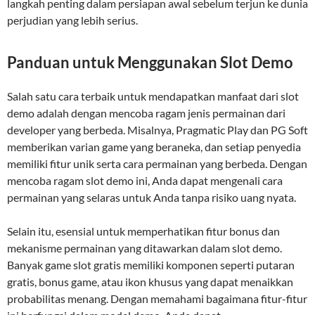
langkah penting dalam persiapan awal sebelum terjun ke dunia
perjudian yang lebih serius.
Panduan untuk Menggunakan Slot Demo
Salah satu cara terbaik untuk mendapatkan manfaat dari slot
demo adalah dengan mencoba ragam jenis permainan dari
developer yang berbeda. Misalnya, Pragmatic Play dan PG Soft
memberikan varian game yang beraneka, dan setiap penyedia
memiliki fitur unik serta cara permainan yang berbeda. Dengan
mencoba ragam slot demo ini, Anda dapat mengenali cara
permainan yang selaras untuk Anda tanpa risiko uang nyata.
Selain itu, esensial untuk memperhatikan fitur bonus dan
mekanisme permainan yang ditawarkan dalam slot demo.
Banyak game slot gratis memiliki komponen seperti putaran
gratis, bonus game, atau ikon khusus yang dapat menaikkan
probabilitas menang. Dengan memahami bagaimana fitur-fitur