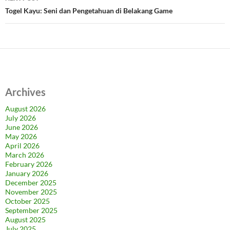
Togel Kayu: Seni dan Pengetahuan di Belakang Game
Archives
August 2026
July 2026
June 2026
May 2026
April 2026
March 2026
February 2026
January 2026
December 2025
November 2025
October 2025
September 2025
August 2025
July 2025