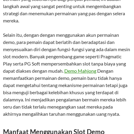
langkah awal yang sangat penting untuk mengembangkan
strategi dan menemukan permainan yang pas dengan selera
mereka.
Selain itu, dengan dengan menggunakan akun permainan
demo, para pemain dapat berlatih dan beradaptasi dan
menyesuaikan diri dengan fungsi-fungsi yang ada dalam mesin
slot modern. Banyak pengembang game seperti Pragmatic
Play serta PG Soft mempersembahkan slot tanpa biaya yang
dapat diakses dengan mudah.
Demo Mahjong
Dengan
memanfaatkan permainan demo, pemain baru tidak hanya
dapat mengetahui tentang mekanisme permainan tetapi juga
bisa menguji berbagai kelebihan khusus yang terdapat di
dalamnya. Ini menjadikan pengalaman bermain mereka lebih
seru dan tidak terlalu menegangkan saat mereka pada
akhirnya mengalihkan taruhan menggunakan uang nyata.
Manfaat Menggunakan Slot Demo