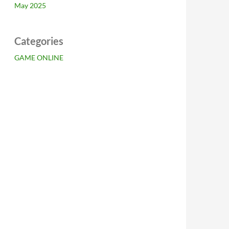
May 2025
Categories
GAME ONLINE