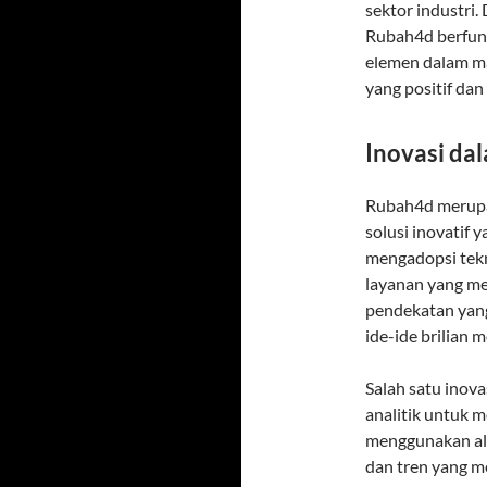
sektor industri
Rubah4d berfun
elemen dalam m
yang positif dan
Inovasi da
Rubah4d merupa
solusi inovatif
mengadopsi tekn
layanan yang me
pendekatan yang
ide-ide brilian 
Salah satu inov
analitik untuk m
menggunakan alg
dan tren yang m