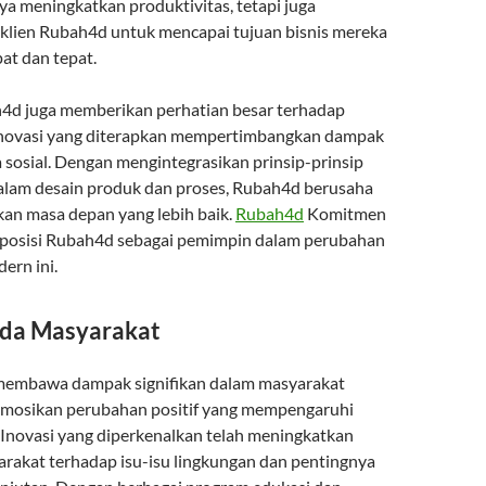
nya meningkatkan produktivitas, tetapi juga
lien Rubah4d untuk mencapai tujuan bisnis mereka
at dan tepat.
ah4d juga memberikan perhatian besar terhadap
 Inovasi yang diterapkan mempertimbangkan dampak
 sosial. Dengan mengintegrasikan prinsip-prinsip
alam desain produk dan proses, Rubah4d berusaha
an masa depan yang lebih baik.
Rubah4d
Komitmen
 posisi Rubah4d sebagai pemimpin dalam perubahan
dern ini.
da Masyarakat
membawa dampak signifikan dalam masyarakat
osikan perubahan positif yang mempengaruhi
. Inovasi yang diperkenalkan telah meningkatkan
rakat terhadap isu-isu lingkungan dan pentingnya