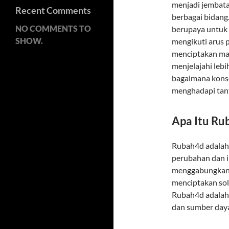
menjadi jembata
Recent Comments
berbagai bidang
NO COMMENTS TO
berupaya untuk 
SHOW.
mengikuti arus 
menciptakan masa
menjelajahi lebi
bagaimana konse
menghadapi tan
Apa Itu Ru
Rubah4d adalah 
perubahan dan i
menggabungkan t
menciptakan sol
Rubah4d adalah 
dan sumber daya