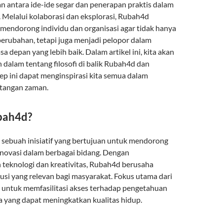
n antara ide-ide segar dan penerapan praktis dalam
. Melalui kolaborasi dan eksplorasi, Rubah4d
mendorong individu dan organisasi agar tidak hanya
perubahan, tetapi juga menjadi pelopor dalam
 depan yang lebih baik. Dalam artikel ini, kita akan
h dalam tentang filosofi di balik Rubah4d dan
p ini dapat menginspirasi kita semua dalam
tangan zaman.
bah4d?
sebuah inisiatif yang bertujuan untuk mendorong
novasi dalam berbagai bidang. Dengan
eknologi dan kreativitas, Rubah4d berusaha
usi yang relevan bagi masyarakat. Fokus utama dari
untuk memfasilitasi akses terhadap pengetahuan
 yang dapat meningkatkan kualitas hidup.