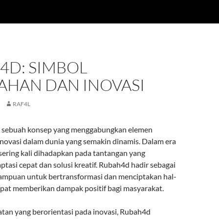
4D: SIMBOL
AHAN DAN INOVASI
RAF4L
 sebuah konsep yang menggabungkan elemen
novasi dalam dunia yang semakin dinamis. Dalam era
 sering kali dihadapkan pada tantangan yang
tasi cepat dan solusi kreatif. Rubah4d hadir sebagai
ampuan untuk bertransformasi dan menciptakan hal-
apat memberikan dampak positif bagi masyarakat.
an yang berorientasi pada inovasi, Rubah4d