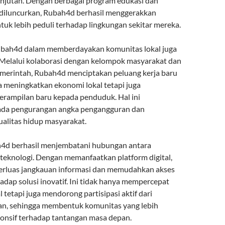
njutan. Dengan berbagai program edukasi dan
diluncurkan, Rubah4d berhasil menggerakkan
tuk lebih peduli terhadap lingkungan sekitar mereka.
ubah4d dalam memberdayakan komunitas lokal juga
 Melalui kolaborasi dengan kelompok masyarakat dan
merintah, Rubah4d menciptakan peluang kerja baru
a meningkatkan ekonomi lokal tetapi juga
rampilan baru kepada penduduk. Hal ini
pada pengurangan angka pengangguran dan
alitas hidup masyarakat.
ah4d berhasil menjembatani hubungan antara
teknologi. Dengan memanfaatkan platform digital,
luas jangkauan informasi dan memudahkan akses
adap solusi inovatif. Ini tidak hanya mempercepat
 tetapi juga mendorong partisipasi aktif dari
an, sehingga membentuk komunitas yang lebih
sponsif terhadap tantangan masa depan.