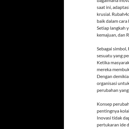
bagaimana inova
saat ini, adapt
krusial. Rubah
baik dalam cara
Setiap langkah 
kemajuan, dan Ru
Sebagai simbol
sesuatu yang per
Ketika masyara
mereka membuka
Dengan demikian
organisasi untu
perubahan yang 
Konsep perubah
pentingnya kola
Inovasi tidak d
pertukaran ide 