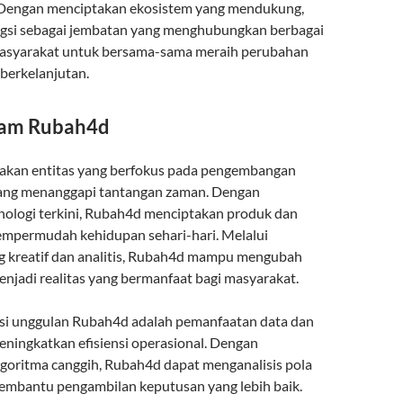
. Dengan menciptakan ekosistem yang mendukung,
gsi sebagai jembatan yang menghubungkan berbagai
asyarakat untuk bersama-sama meraih perubahan
 berkelanjutan.
lam Rubah4d
kan entitas yang berfokus pada pengembangan
 yang menanggapi tantangan zaman. Dengan
ologi terkini, Rubah4d menciptakan produk dan
mpermudah kehidupan sehari-hari. Melalui
 kreatif dan analitis, Rubah4d mampu mengubah
menjadi realitas yang bermanfaat bagi masyarakat.
asi unggulan Rubah4d adalah pemanfaatan data dan
eningkatkan efisiensi operasional. Dengan
oritma canggih, Rubah4d dapat menganalisis pola
embantu pengambilan keputusan yang lebih baik.