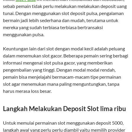
sebab pemain tidak perlu melakukan melakukan deposit uang
tunai. Dengan menggunakan slot deposit pulsa, pengalaman
bermain jadi lebih sederhana dan mudah, terutama untuk
mereka yang sudah terbiasa terbiasa bertransaksi
menggunakan pulsa.
Keuntungan lain dari slot dengan modal kecil adalah peluang
dalam menemukan slot gacor. Beberapa pemain sering berbagi
informasi mengenai slot pulsa gacor, yang memberikan
pengembalian yang tinggi. Dengan modal modal rendah,
pemain bisa menjelajahi bermacam-macam tipe permainan
slot agar menemukan mana paling menguntungkan, tanpa
harus merasa loss besar.
Langkah Melakukan Deposit Slot lima ribu
Untuk memulai permainan slot menggunakan deposit 5000,
langkah awal yang perlu perlu diambil yaitu memilih provider