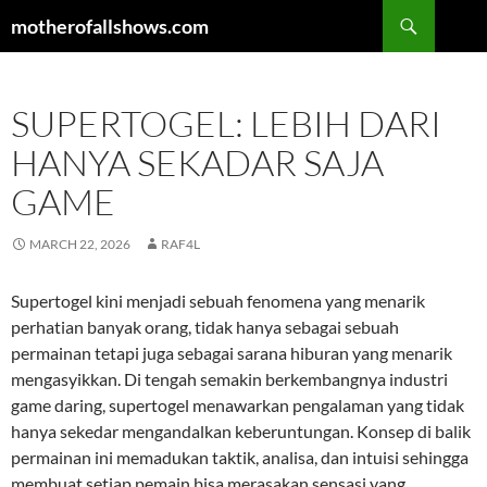
Skip
Search
motherofallshows.com
to
content
SUPERTOGEL: LEBIH DARI
HANYA SEKADAR SAJA
GAME
MARCH 22, 2026
RAF4L
Supertogel kini menjadi sebuah fenomena yang menarik
perhatian banyak orang, tidak hanya sebagai sebuah
permainan tetapi juga sebagai sarana hiburan yang menarik
mengasyikkan. Di tengah semakin berkembangnya industri
game daring, supertogel menawarkan pengalaman yang tidak
hanya sekedar mengandalkan keberuntungan. Konsep di balik
permainan ini memadukan taktik, analisa, dan intuisi sehingga
membuat setiap pemain bisa merasakan sensasi yang