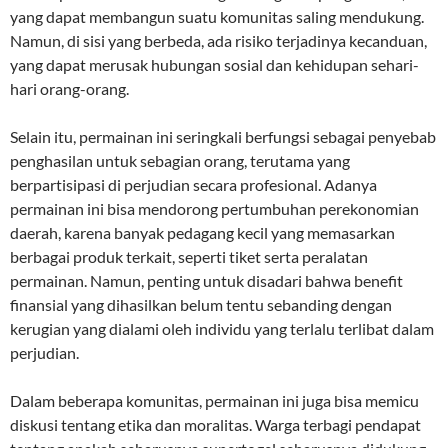
yang dapat membangun suatu komunitas saling mendukung.
Namun, di sisi yang berbeda, ada risiko terjadinya kecanduan,
yang dapat merusak hubungan sosial dan kehidupan sehari-
hari orang-orang.
Selain itu, permainan ini seringkali berfungsi sebagai penyebab
penghasilan untuk sebagian orang, terutama yang
berpartisipasi di perjudian secara profesional. Adanya
permainan ini bisa mendorong pertumbuhan perekonomian
daerah, karena banyak pedagang kecil yang memasarkan
berbagai produk terkait, seperti tiket serta peralatan
permainan. Namun, penting untuk disadari bahwa benefit
finansial yang dihasilkan belum tentu sebanding dengan
kerugian yang dialami oleh individu yang terlalu terlibat dalam
perjudian.
Dalam beberapa komunitas, permainan ini juga bisa memicu
diskusi tentang etika dan moralitas. Warga terbagi pendapat