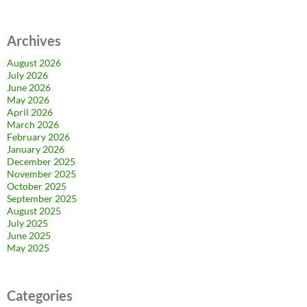
Archives
August 2026
July 2026
June 2026
May 2026
April 2026
March 2026
February 2026
January 2026
December 2025
November 2025
October 2025
September 2025
August 2025
July 2025
June 2025
May 2025
Categories