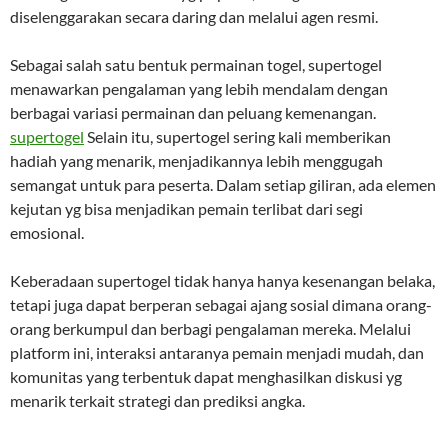
diselenggarakan secara daring dan melalui agen resmi.
Sebagai salah satu bentuk permainan togel, supertogel
menawarkan pengalaman yang lebih mendalam dengan
berbagai variasi permainan dan peluang kemenangan.
supertogel
Selain itu, supertogel sering kali memberikan
hadiah yang menarik, menjadikannya lebih menggugah
semangat untuk para peserta. Dalam setiap giliran, ada elemen
kejutan yg bisa menjadikan pemain terlibat dari segi
emosional.
Keberadaan supertogel tidak hanya hanya kesenangan belaka,
tetapi juga dapat berperan sebagai ajang sosial dimana orang-
orang berkumpul dan berbagi pengalaman mereka. Melalui
platform ini, interaksi antaranya pemain menjadi mudah, dan
komunitas yang terbentuk dapat menghasilkan diskusi yg
menarik terkait strategi dan prediksi angka.