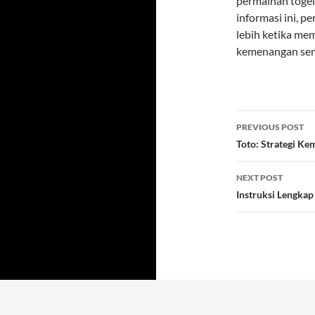
permainan toge
informasi ini, 
lebih ketika me
kemenangan sema
Post
PREVIOUS POST
navigatio
Toto: Strategi Ke
NEXT POST
Instruksi Lengkap