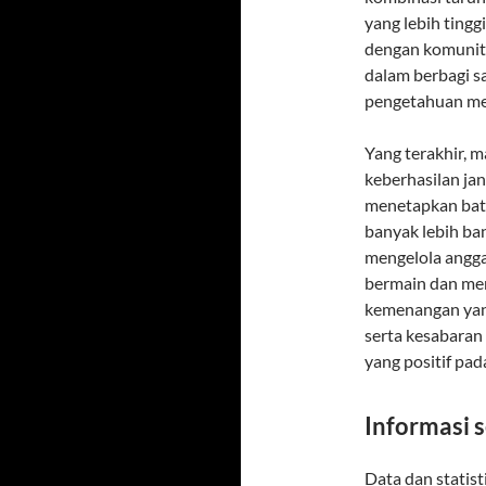
yang lebih tingg
dengan komunit
dalam berbagi s
pengetahuan me
Yang terakhir, 
keberhasilan ja
menetapkan bata
banyak lebih ba
mengelola angg
bermain dan m
kemenangan yan
serta kesabaran
yang positif pa
Informasi 
Data dan statist