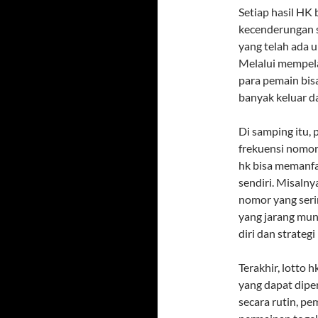
Setiap hasil HK
kecenderungan s
yang telah ada 
Melalui mempela
para pemain bis
banyak keluar da
Di samping itu,
frekuensi nomor
hk bisa memanfa
sendiri. Misaln
nomor yang seri
yang jarang mun
diri dan strateg
Terakhir, lotto
yang dapat dip
secara rutin, p