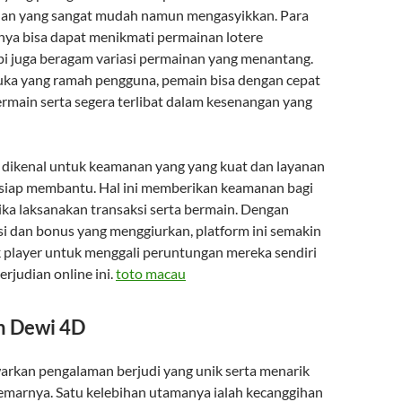
an yang sangat mudah namun mengasyikkan. Para
nya bisa dapat menikmati permainan lotere
api juga beragam variasi permainan yang menantang.
ka yang ramah pengguna, pemain bisa dengan cepat
ermain serta segera terlibat dalam kesenangan yang
n dikenal untuk keamanan yang yang kuat dan layanan
siap membantu. Hal ini memberikan keamanan bagi
ika laksanakan transaksi serta bermain. Dengan
i dan bonus yang menggiurkan, platform ini semakin
player untuk menggali peruntungan mereka sendiri
erjudian online ini.
toto macau
n Dewi 4D
rkan pengalaman berjudi yang unik serta menarik
emarnya. Satu kelebihan utamanya ialah kecanggihan