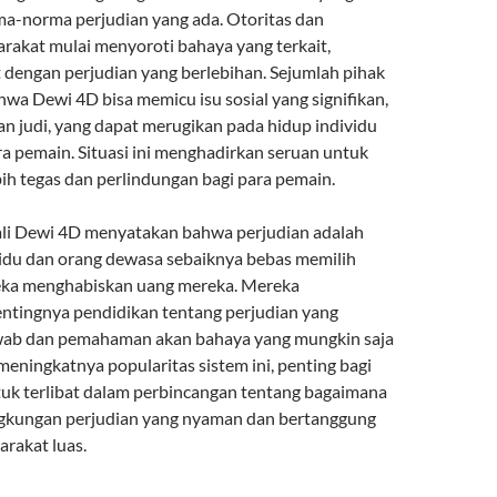
a-norma perjudian yang ada. Otoritas dan
arakat mulai menyoroti bahaya yang terkait,
t dengan perjudian yang berlebihan. Sejumlah pihak
wa Dewi 4D bisa memicu isu sosial yang signifikan,
an judi, yang dapat merugikan pada hidup individu
ra pemain. Situasi ini menghadirkan seruan untuk
bih tegas dan perlindungan bagi para pemain.
kali Dewi 4D menyatakan bahwa perjudian adalah
idu dan orang dewasa sebaiknya bebas memilih
ka menghabiskan uang mereka. Mereka
tingnya pendidikan tentang perjudian yang
wab dan pemahaman akan bahaya yang mungkin saja
meningkatnya popularitas sistem ini, penting bagi
uk terlibat dalam perbincangan tentang bagaimana
ngkungan perjudian yang nyaman dan bertanggung
arakat luas.