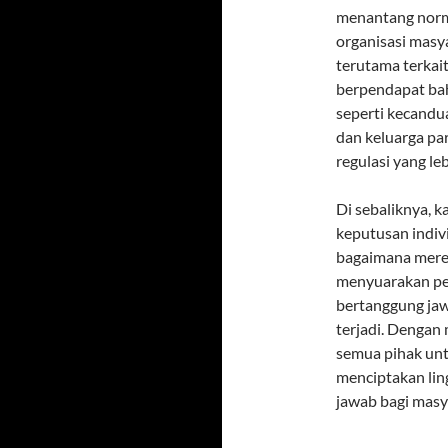
menantang norm
organisasi masy
terutama terkai
berpendapat bah
seperti kecandu
dan keluarga pa
regulasi yang le
Di sebaliknya, 
keputusan indiv
bagaimana mere
menyuarakan pen
bertanggung ja
terjadi. Dengan 
semua pihak unt
menciptakan li
jawab bagi masy