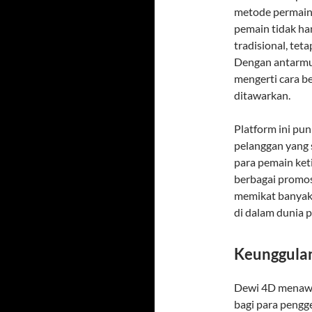
metode permain
pemain tidak ha
tradisional, tet
Dengan antarmu
mengerti cara b
ditawarkan.
Platform ini pu
pelanggan yang 
para pemain ket
berbagai promos
memikat banyak 
di dalam dunia p
Keunggula
Dewi 4D menawa
bagi para pengg