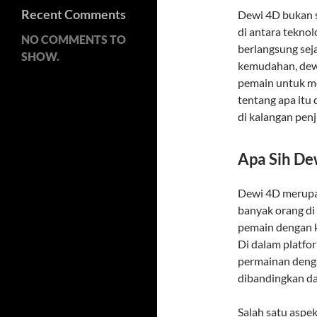
Recent Comments
Dewi 4D bukan 
di antara tekno
NO COMMENTS TO
berlangsung sej
SHOW.
kemudahan, dew
pemain untuk me
tentang apa itu 
di kalangan penj
Apa Sih De
Dewi 4D merupa
banyak orang di
pemain dengan k
Di dalam platfor
permainan denga
dibandingkan dar
Salah satu aspe