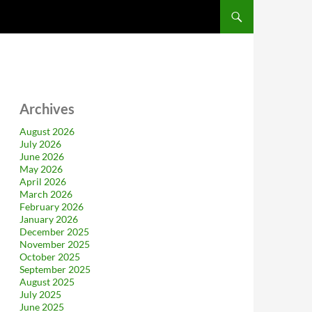
Archives
August 2026
July 2026
June 2026
May 2026
April 2026
March 2026
February 2026
January 2026
December 2025
November 2025
October 2025
September 2025
August 2025
July 2025
June 2025