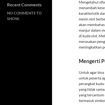
Mengetahui sifa
Recent Comments
menambah kesem
NO COMMENTS TO
karakteristik d
SHOW.
mesin slot berbe
akan membahas 
manjur dalam m
di kuda slot. Me
merasakan peng
meningkatkan p
Mengerti P
Untuk agar bisa 
untuk peserta a
perangkat kuda
yang tidak sama
yang tercantum 
termasuk simbol-