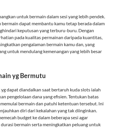
mbangkan untuk bermain dalam sesi yang lebih pendek.
 bermain dapat membantu kamu tetap berada dalam
ghindari keputusan yang terburu-buru. Dengan
atian pada kualitas permainan daripada kuantitas,
ingkatkan pengalaman bermain kamu dan, yang
uang untuk mendulang kemenangan yang lebih besar
main yg Bermutu
k yg dapat diandalkan saat bertaruh kuda slots ialah
an pengelolaan dana yang efisien. Tentukan batas
memulai bermain dan patuhi ketentuan tersebut. Ini
njauhkan diri dari kekalahan yang tak diinginkan.
memecah budget ke dalam beberapa sesi agar
durasi bermain serta meningkatkan peluang untuk