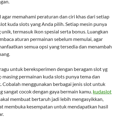
gan.
ial agar memahami peraturan dan ciri khas dari setiap
lot kuda slots yang Anda pilih. Setiap mesin punya
unik, termasuk ikon spesial serta bonus. Luangkan
mbaca aturan permainan sebelum memulai, agar
anfaatkan semua opsi yang tersedia dan menambah
nang.
n ragu untuk bereksperimen dengan beragam slot yg
-masing permainan kuda slots punya tema dan
k. Cobalah menggunakan berbagai jenis slot untuk
 sangat cocok dengan gaya bermain kamu.
kudaslot
 bakal membuat bertaruh jadi lebih mengasyikkan,
at membuka kesempatan untuk mendapatkan hasil
r.