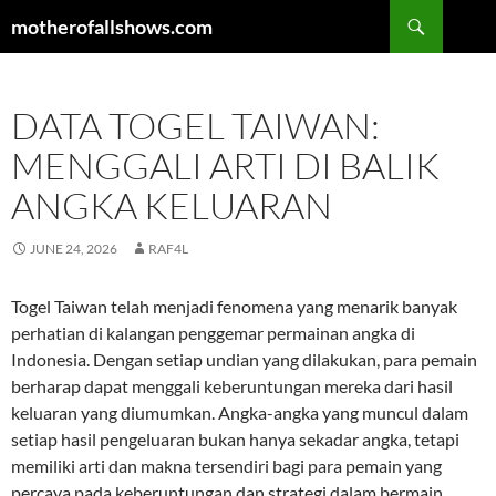
Skip
Search
motherofallshows.com
to
content
DATA TOGEL TAIWAN:
MENGGALI ARTI DI BALIK
ANGKA KELUARAN
JUNE 24, 2026
RAF4L
Togel Taiwan telah menjadi fenomena yang menarik banyak
perhatian di kalangan penggemar permainan angka di
Indonesia. Dengan setiap undian yang dilakukan, para pemain
berharap dapat menggali keberuntungan mereka dari hasil
keluaran yang diumumkan. Angka-angka yang muncul dalam
setiap hasil pengeluaran bukan hanya sekadar angka, tetapi
memiliki arti dan makna tersendiri bagi para pemain yang
percaya pada keberuntungan dan strategi dalam bermain.