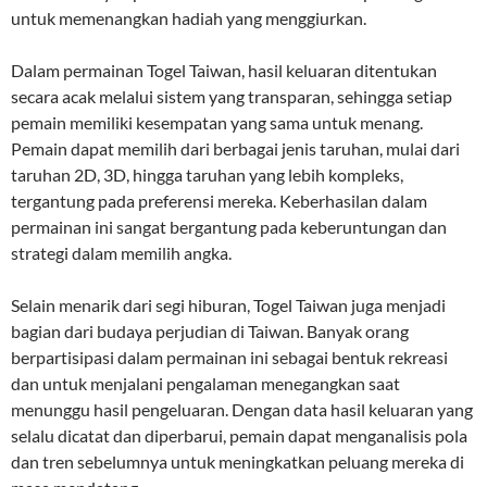
untuk memenangkan hadiah yang menggiurkan.
Dalam permainan Togel Taiwan, hasil keluaran ditentukan
secara acak melalui sistem yang transparan, sehingga setiap
pemain memiliki kesempatan yang sama untuk menang.
Pemain dapat memilih dari berbagai jenis taruhan, mulai dari
taruhan 2D, 3D, hingga taruhan yang lebih kompleks,
tergantung pada preferensi mereka. Keberhasilan dalam
permainan ini sangat bergantung pada keberuntungan dan
strategi dalam memilih angka.
Selain menarik dari segi hiburan, Togel Taiwan juga menjadi
bagian dari budaya perjudian di Taiwan. Banyak orang
berpartisipasi dalam permainan ini sebagai bentuk rekreasi
dan untuk menjalani pengalaman menegangkan saat
menunggu hasil pengeluaran. Dengan data hasil keluaran yang
selalu dicatat dan diperbarui, pemain dapat menganalisis pola
dan tren sebelumnya untuk meningkatkan peluang mereka di