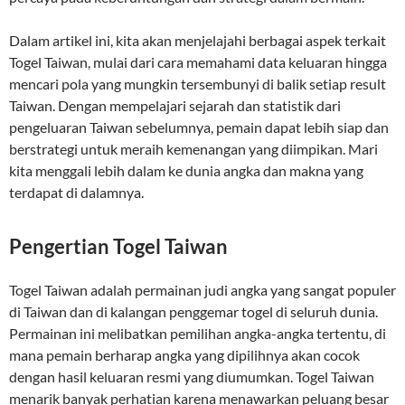
Dalam artikel ini, kita akan menjelajahi berbagai aspek terkait
Togel Taiwan, mulai dari cara memahami data keluaran hingga
mencari pola yang mungkin tersembunyi di balik setiap result
Taiwan. Dengan mempelajari sejarah dan statistik dari
pengeluaran Taiwan sebelumnya, pemain dapat lebih siap dan
berstrategi untuk meraih kemenangan yang diimpikan. Mari
kita menggali lebih dalam ke dunia angka dan makna yang
terdapat di dalamnya.
Pengertian Togel Taiwan
Togel Taiwan adalah permainan judi angka yang sangat populer
di Taiwan dan di kalangan penggemar togel di seluruh dunia.
Permainan ini melibatkan pemilihan angka-angka tertentu, di
mana pemain berharap angka yang dipilihnya akan cocok
dengan hasil keluaran resmi yang diumumkan. Togel Taiwan
menarik banyak perhatian karena menawarkan peluang besar