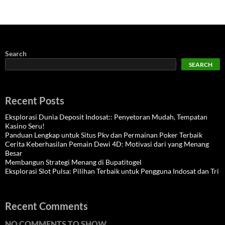
Search
SEARCH
Recent Posts
Eksplorasi Dunia Deposit Indosat:: Penyetoran Mudah, Tempatan
Kasino Seru!
Panduan Lengkap untuk Situs Pkv dan Permainan Poker Terbaik
Cerita Keberhasilan Pemain Dewi 4D: Motivasi dari yang Menang
Besar
Membangun Strategi Menang di Bupatitogel
Eksplorasi Slot Pulsa: Pilihan Terbaik untuk Pengguna Indosat dan Tri
Recent Comments
NO COMMENTS TO SHOW.