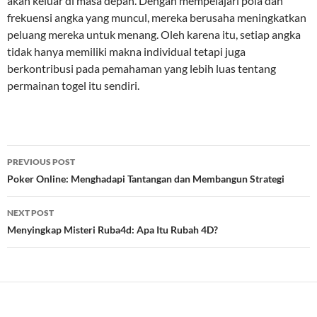
akan keluar di masa depan. Dengan mempelajari pola dan
frekuensi angka yang muncul, mereka berusaha meningkatkan
peluang mereka untuk menang. Oleh karena itu, setiap angka
tidak hanya memiliki makna individual tetapi juga
berkontribusi pada pemahaman yang lebih luas tentang
permainan togel itu sendiri.
Post
PREVIOUS POST
navigation
Poker Online: Menghadapi Tantangan dan Membangun Strategi
NEXT POST
Menyingkap Misteri Ruba4d: Apa Itu Rubah 4D?