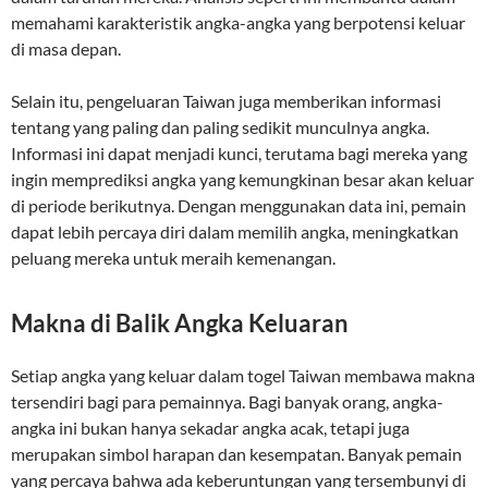
memahami karakteristik angka-angka yang berpotensi keluar
di masa depan.
Selain itu, pengeluaran Taiwan juga memberikan informasi
tentang yang paling dan paling sedikit munculnya angka.
Informasi ini dapat menjadi kunci, terutama bagi mereka yang
ingin memprediksi angka yang kemungkinan besar akan keluar
di periode berikutnya. Dengan menggunakan data ini, pemain
dapat lebih percaya diri dalam memilih angka, meningkatkan
peluang mereka untuk meraih kemenangan.
Makna di Balik Angka Keluaran
Setiap angka yang keluar dalam togel Taiwan membawa makna
tersendiri bagi para pemainnya. Bagi banyak orang, angka-
angka ini bukan hanya sekadar angka acak, tetapi juga
merupakan simbol harapan dan kesempatan. Banyak pemain
yang percaya bahwa ada keberuntungan yang tersembunyi di