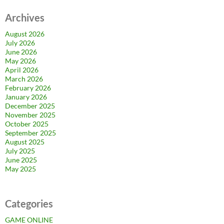
Archives
August 2026
July 2026
June 2026
May 2026
April 2026
March 2026
February 2026
January 2026
December 2025
November 2025
October 2025
September 2025
August 2025
July 2025
June 2025
May 2025
Categories
GAME ONLINE