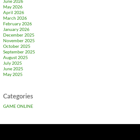
June 2026
May 2026
April 2026
March 2026
February 2026
January 2026
December 2025
November 2025
October 2025
September 2025
August 2025
July 2025
June 2025
May 2025
Categories
GAME ONLINE