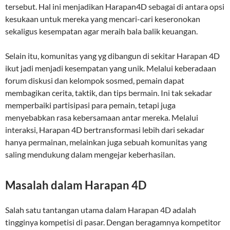
tersebut. Hal ini menjadikan Harapan4D sebagai di antara opsi
kesukaan untuk mereka yang mencari-cari keseronokan
sekaligus kesempatan agar meraih bala balik keuangan.
Selain itu, komunitas yang yg dibangun di sekitar Harapan 4D
ikut jadi menjadi kesempatan yang unik. Melalui keberadaan
forum diskusi dan kelompok sosmed, pemain dapat
membagikan cerita, taktik, dan tips bermain. Ini tak sekadar
memperbaiki partisipasi para pemain, tetapi juga
menyebabkan rasa kebersamaan antar mereka. Melalui
interaksi, Harapan 4D bertransformasi lebih dari sekadar
hanya permainan, melainkan juga sebuah komunitas yang
saling mendukung dalam mengejar keberhasilan.
Masalah dalam Harapan 4D
Salah satu tantangan utama dalam Harapan 4D adalah
tingginya kompetisi di pasar. Dengan beragamnya kompetitor