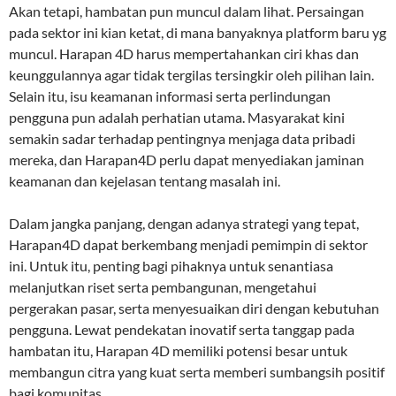
Akan tetapi, hambatan pun muncul dalam lihat. Persaingan
pada sektor ini kian ketat, di mana banyaknya platform baru yg
muncul. Harapan 4D harus mempertahankan ciri khas dan
keunggulannya agar tidak tergilas tersingkir oleh pilihan lain.
Selain itu, isu keamanan informasi serta perlindungan
pengguna pun adalah perhatian utama. Masyarakat kini
semakin sadar terhadap pentingnya menjaga data pribadi
mereka, dan Harapan4D perlu dapat menyediakan jaminan
keamanan dan kejelasan tentang masalah ini.
Dalam jangka panjang, dengan adanya strategi yang tepat,
Harapan4D dapat berkembang menjadi pemimpin di sektor
ini. Untuk itu, penting bagi pihaknya untuk senantiasa
melanjutkan riset serta pembangunan, mengetahui
pergerakan pasar, serta menyesuaikan diri dengan kebutuhan
pengguna. Lewat pendekatan inovatif serta tanggap pada
hambatan itu, Harapan 4D memiliki potensi besar untuk
membangun citra yang kuat serta memberi sumbangsih positif
bagi komunitas.