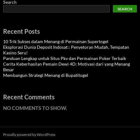
Search
SEARCH
Recent Posts
10 Trik Sukses dalam Menang di Permainan Supertogel
Eksplorasi Dunia Deposit Indosat:: Penyetoran Mudah, Tempatan
Kasino Seru!
Panduan Lengkap untuk Situs Pkv dan Permainan Poker Terbaik
Cerita Keberhasilan Pemain Dewi 4D: Motivasi dari yang Menang
Besar
Membangun Strategi Menang di Bupatitogel
Recent Comments
NO COMMENTS TO SHOW.
Proudly powered by WordPress