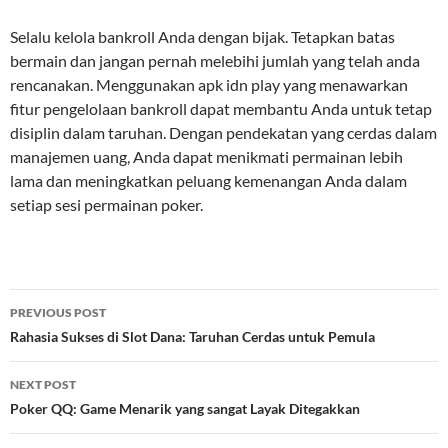
Selalu kelola bankroll Anda dengan bijak. Tetapkan batas
bermain dan jangan pernah melebihi jumlah yang telah anda
rencanakan. Menggunakan apk idn play yang menawarkan
fitur pengelolaan bankroll dapat membantu Anda untuk tetap
disiplin dalam taruhan. Dengan pendekatan yang cerdas dalam
manajemen uang, Anda dapat menikmati permainan lebih
lama dan meningkatkan peluang kemenangan Anda dalam
setiap sesi permainan poker.
Post
PREVIOUS POST
navigation
Rahasia Sukses di Slot Dana: Taruhan Cerdas untuk Pemula
NEXT POST
Poker QQ: Game Menarik yang sangat Layak Ditegakkan