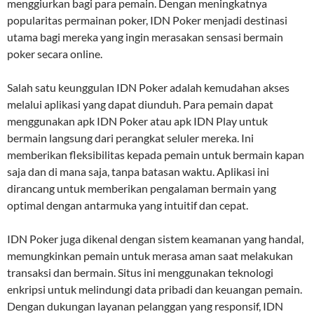
menggiurkan bagi para pemain. Dengan meningkatnya
popularitas permainan poker, IDN Poker menjadi destinasi
utama bagi mereka yang ingin merasakan sensasi bermain
poker secara online.
Salah satu keunggulan IDN Poker adalah kemudahan akses
melalui aplikasi yang dapat diunduh. Para pemain dapat
menggunakan apk IDN Poker atau apk IDN Play untuk
bermain langsung dari perangkat seluler mereka. Ini
memberikan fleksibilitas kepada pemain untuk bermain kapan
saja dan di mana saja, tanpa batasan waktu. Aplikasi ini
dirancang untuk memberikan pengalaman bermain yang
optimal dengan antarmuka yang intuitif dan cepat.
IDN Poker juga dikenal dengan sistem keamanan yang handal,
memungkinkan pemain untuk merasa aman saat melakukan
transaksi dan bermain. Situs ini menggunakan teknologi
enkripsi untuk melindungi data pribadi dan keuangan pemain.
Dengan dukungan layanan pelanggan yang responsif, IDN