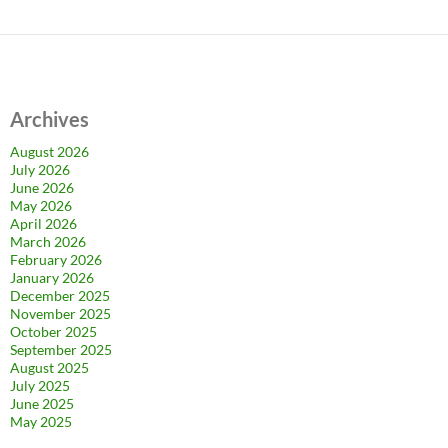
Archives
August 2026
July 2026
June 2026
May 2026
April 2026
March 2026
February 2026
January 2026
December 2025
November 2025
October 2025
September 2025
August 2025
July 2025
June 2025
May 2025