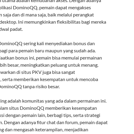
n utama adalah kemudahan akses. Dengan adanya
aplikasi DominoQQ, pemain dapat mengakses
saja dan di mana saja, baik melalui perangkat
esktop. Ini memungkinkan fleksibilitas bagi mereka
dwal padat.
us DominoQQ sering kali menyediakan bonus dan
agi para pemain baru maupun yang sudah ada.
atkan bonus ini, pemain bisa memulai permainan
bih besar, meningkatkan peluang untuk menang.
warkan di situs PKV juga bisa sangat
 serta memberikan kesempatan untuk mencoba
ominoQQ tanpa risiko besar.
ting adalah komunitas yang ada dalam permainan ini.
alam situs DominoQQ memberikan kesempatan
si dengan pemain lain, berbagi tips, serta strategi
. Dengan adanya fitur chat dan forum, pemain dapat
ng dan mengasah keterampilan, menjadikan