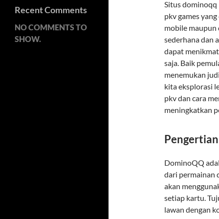
Situs dominoqq
Recent Comments
pkv games yang 
NO COMMENTS TO
mobile maupun d
SHOW.
sederhana dan 
dapat menikmat
saja. Baik pem
menemukan judi 
kita eksplorasi 
pkv dan cara me
meningkatkan pe
Pengertia
DominoQQ adala
dari permainan 
akan menggunaka
setiap kartu. T
lawan dengan ko