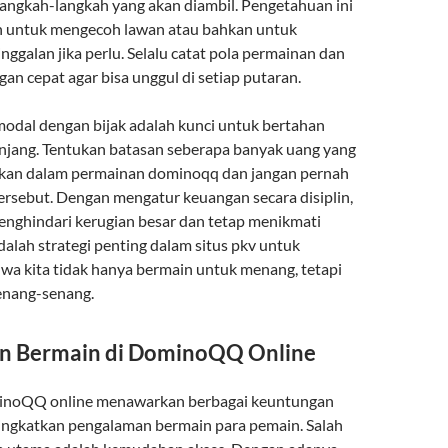
langkah-langkah yang akan diambil. Pengetahuan ini
n untuk mengecoh lawan atau bahkan untuk
nggalan jika perlu. Selalu catat pola permainan dan
an cepat agar bisa unggul di setiap putaran.
 modal dengan bijak adalah kunci untuk bertahan
njang. Tentukan batasan seberapa banyak uang yang
ikan dalam permainan dominoqq dan jangan pernah
tersebut. Dengan mengatur keuangan secara disiplin,
nghindari kerugian besar dan tetap menikmati
dalah strategi penting dalam situs pkv untuk
a kita tidak hanya bermain untuk menang, tetapi
enang-senang.
n Bermain di DominoQQ Online
inoQQ online menawarkan berbagai keuntungan
ngkatkan pengalaman bermain para pemain. Salah