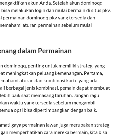
mengaktifkan akun Anda. Setelah akun dominoqq
 bisa melakukan login dan mulai bermain di situs pkv.
i permainan dominoqq pkv yang tersedia dan
 memahami aturan permainan sebelum mulai
enang dalam Permainan
 dominoqq, penting untuk memiliki strategi yang
pat meningkatkan peluang kemenangan. Pertama,
mahami aturan dan kombinasi kartu yang ada.
i berbagai jenis kombinasi, pemain dapat membuat
lebih baik saat memasang taruhan. Jangan ragu
kan waktu yang tersedia sebelum mengambil
semua opsi bisa dipertimbangkan dengan baik.
gamati gaya permainan lawan juga merupakan strategi
engan memperhatikan cara mereka bermain, kita bisa