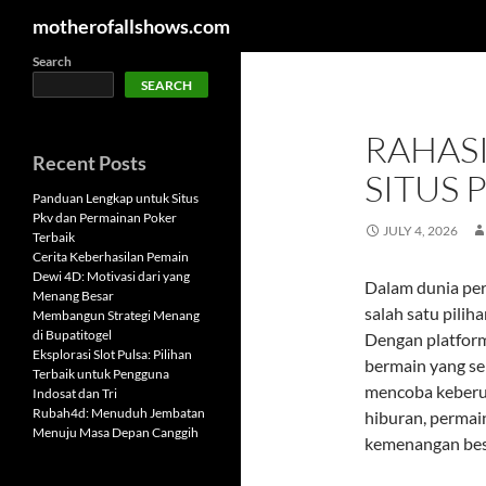
Search
motherofallshows.com
Skip
Search
SEARCH
to
content
RAHAS
Recent Posts
SITUS
Panduan Lengkap untuk Situs
Pkv dan Permainan Poker
JULY 4, 2026
Terbaik
Cerita Keberhasilan Pemain
Dewi 4D: Motivasi dari yang
Dalam dunia per
Menang Besar
salah satu pilih
Membangun Strategi Menang
di Bupatitogel
Dengan platfor
Eksplorasi Slot Pulsa: Pilihan
bermain yang se
Terbaik untuk Pengguna
mencoba keberun
Indosat dan Tri
Rubah4d: Menuduh Jembatan
hiburan, permai
Menuju Masa Depan Canggih
kemenangan besa