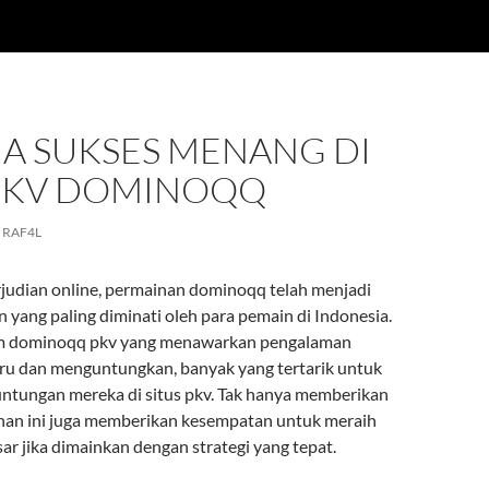
IA SUKSES MENANG DI
 PKV DOMINOQQ
RAF4L
judian online, permainan dominoqq telah menjadi
an yang paling diminati oleh para pemain di Indonesia.
m dominoqq pkv yang menawarkan pengalaman
ru dan menguntungkan, banyak yang tertarik untuk
tungan mereka di situs pkv. Tak hanya memberikan
nan ini juga memberikan kesempatan untuk meraih
r jika dimainkan dengan strategi yang tepat.