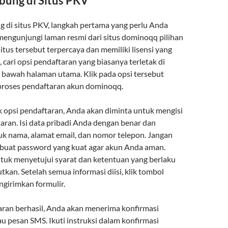
bung di Situs PKV
 di situs PKV, langkah pertama yang perlu Anda
mengunjungi laman resmi dari situs dominoqq pilihan
itus tersebut terpercaya dan memiliki lisensi yang
u, cari opsi pendaftaran yang biasanya terletak di
u bawah halaman utama. Klik pada opsi tersebut
proses pendaftaran akun dominoqq.
k opsi pendaftaran, Anda akan diminta untuk mengisi
aran. Isi data pribadi Anda dengan benar dan
uk nama, alamat email, dan nomor telepon. Jangan
buat password yang kuat agar akun Anda aman.
ntuk menyetujui syarat dan ketentuan yang berlaku
kan. Setelah semua informasi diisi, klik tombol
ngirimkan formulir.
aran berhasil, Anda akan menerima konfirmasi
au pesan SMS. Ikuti instruksi dalam konfirmasi