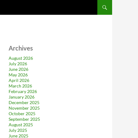
Archives
August 2026
July 2026
June 2026
May 2026
April 2026
March 2026
February 2026
January 2026
December 2025
November 2025
October 2025
September 2025
August 2025
July 2025
June 2025