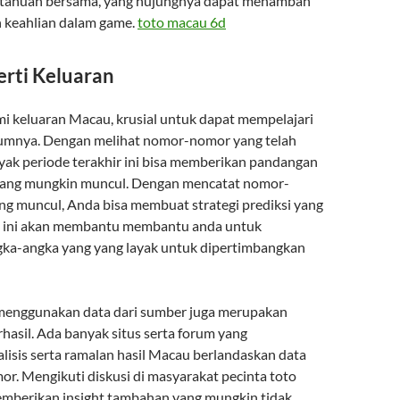
etahuan bersama, yang hujungnya dapat menambah
keahlian dalam game.
toto macau 6d
rti Keluaran
 keluaran Macau, krusial untuk dapat mempelajari
lumnya. Dengan melihat nomor-nomor yang telah
yak periode terakhir ini bisa memberikan pandangan
yang mungkin muncul. Dengan mencatat nomor-
ng muncul, Anda bisa membuat strategi prediksi yang
al ini akan membantu membantu anda untuk
ka-angka yang yang layak untuk dipertimbangkan
 menggunakan data dari sumber juga merupakan
rhasil. Ada banyak situs serta forum yang
isis serta ramalan hasil Macau berlandaskan data
mor. Mengikuti diskusi di masyarakat pecinta toto
mberikan insight tambahan yang mungkin tidak