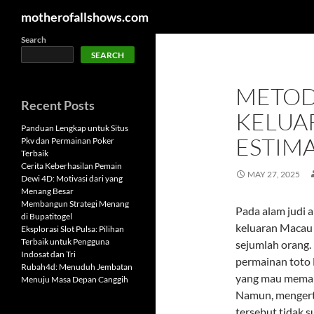
Search
motherofallshows.com
Skip
Search
SEARCH
to
content
METOD
Recent Posts
KELUAR
Panduan Lengkap untuk Situs
ESTIMA
Pkv dan Permainan Poker
Terbaik
Cerita Keberhasilan Pemain
MAY 27, 2025
Dewi 4D: Motivasi dari yang
Menang Besar
Membangun Strategi Menang
Pada alam judi 
di Bupatitogel
keluaran Macau 
Eksplorasi Slot Pulsa: Pilihan
Terbaik untuk Pengguna
sejumlah orang
Indosat dan Tri
permainan toto 
Rubah4d: Menuduh Jembatan
yang mau memanf
Menuju Masa Depan Canggih
Namun, mengerti
tersebut tidak s