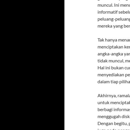
muncul. Ini men
informatif sebe
peluang-peluang
mereka yang ber
Tak hanya mena
menciptakan ke
angka-angka yan
tidak muncul, me
Hal ini bukan c
menyediakan pen
dalam tiap pilih
Akhirnya, ramal
untuk menciptak
berbagi informa
menggugah diskus
Dengan begitu, 