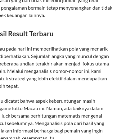
san yang dan tidak melebihi jumlah yang telah
r pengalaman bermain tetap menyenangkan dan tidak
ek keuangan lainnya.
sil Result Terbaru
cau pada hari ini memperlihatkan pola yang menarik
 diperhatiakan. Sejumlah angka yang muncul dengan
beberapa undian terakhir akan menjadi fokus utama
in. Melalui menganalisis nomor-nomor ini, kami
k strategi yang lebih efektif dalam mendapatkan
ih tepat.
rlu dicatat bahwa aspek keberuntungan masih
game lotto Macau ini. Namun, ada baiknya dalam
luck bersama perhitungan matematis mengenai
ul sebelumnya. Menganalisis pola dari hasil yang
diakan informasi berharga bagi pemain yang ingin
enambah kesempatan itu.