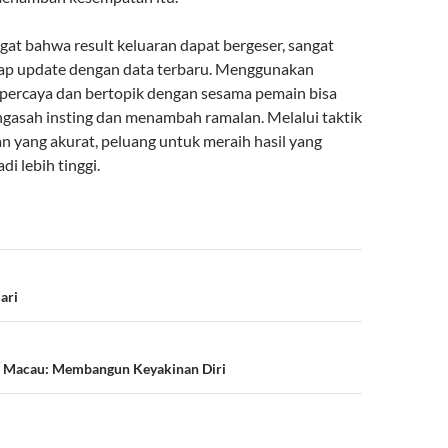
gat bahwa result keluaran dapat bergeser, sangat
tap update dengan data terbaru. Menggunakan
percaya dan bertopik dengan sesama pemain bisa
asah insting dan menambah ramalan. Melalui taktik
n yang akurat, peluang untuk meraih hasil yang
di lebih tinggi.
n
ari
n Macau: Membangun Keyakinan Diri