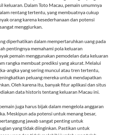
sil keluaran. Dalam Toto Macau, pemain umumnya
alam rentang tertentu, yang membuatnya cukup
nyak orang karena kesederhanaan dan potensi
sangat menggiurkan.
yang diperhatikan dalam mempertaruhkan uang pada
lah pentingnya memahami pola keluaran
nyak pemain menggunakan pemodelan data keluaran
m rangka membuat prediksi yang akurat. Melalui
ka-angka yang sering muncul atau tren tertentu,
eningkatkan peluang mereka untuk mendapatkan
nkan. Oleh karena itu, banyak fitur aplikasi dan situs
iakan data historis tentang keluaran Macau ini.
ra pemain juga harus bijak dalam mengelola anggaran
a. Meskipun ada potensi untuk menang besar,
bertanggung jawab sangat penting untuk
ugian yang tidak diinginkan. Pastikan untuk