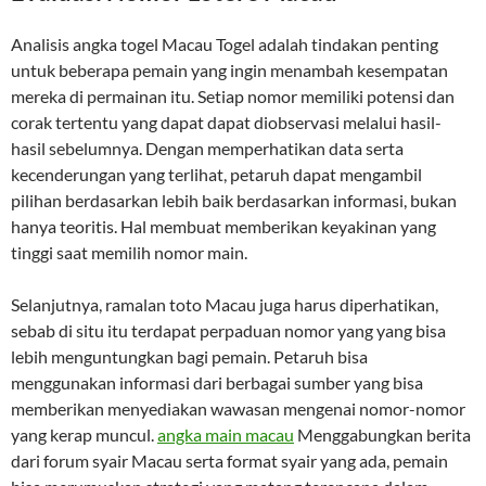
Analisis angka togel Macau Togel adalah tindakan penting
untuk beberapa pemain yang ingin menambah kesempatan
mereka di permainan itu. Setiap nomor memiliki potensi dan
corak tertentu yang dapat dapat diobservasi melalui hasil-
hasil sebelumnya. Dengan memperhatikan data serta
kecenderungan yang terlihat, petaruh dapat mengambil
pilihan berdasarkan lebih baik berdasarkan informasi, bukan
hanya teoritis. Hal membuat memberikan keyakinan yang
tinggi saat memilih nomor main.
Selanjutnya, ramalan toto Macau juga harus diperhatikan,
sebab di situ itu terdapat perpaduan nomor yang yang bisa
lebih menguntungkan bagi pemain. Petaruh bisa
menggunakan informasi dari berbagai sumber yang bisa
memberikan menyediakan wawasan mengenai nomor-nomor
yang kerap muncul.
angka main macau
Menggabungkan berita
dari forum syair Macau serta format syair yang ada, pemain