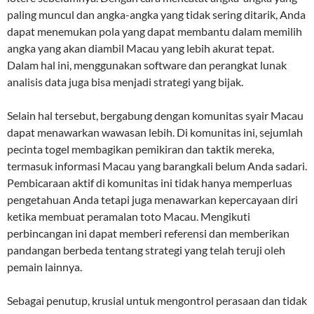
paling muncul dan angka-angka yang tidak sering ditarik, Anda
dapat menemukan pola yang dapat membantu dalam memilih
angka yang akan diambil Macau yang lebih akurat tepat.
Dalam hal ini, menggunakan software dan perangkat lunak
analisis data juga bisa menjadi strategi yang bijak.
Selain hal tersebut, bergabung dengan komunitas syair Macau
dapat menawarkan wawasan lebih. Di komunitas ini, sejumlah
pecinta togel membagikan pemikiran dan taktik mereka,
termasuk informasi Macau yang barangkali belum Anda sadari.
Pembicaraan aktif di komunitas ini tidak hanya memperluas
pengetahuan Anda tetapi juga menawarkan kepercayaan diri
ketika membuat peramalan toto Macau. Mengikuti
perbincangan ini dapat memberi referensi dan memberikan
pandangan berbeda tentang strategi yang telah teruji oleh
pemain lainnya.
Sebagai penutup, krusial untuk mengontrol perasaan dan tidak