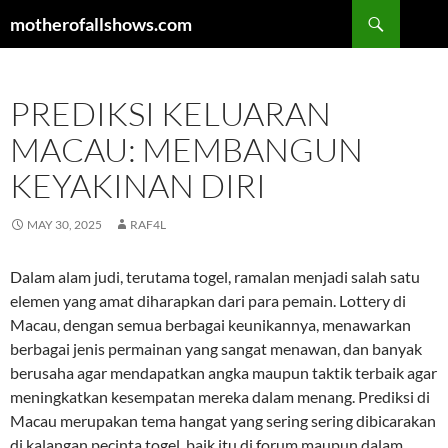
Skip
Search
motherofallshows.com
to
content
PREDIKSI KELUARAN
MACAU: MEMBANGUN
KEYAKINAN DIRI
MAY 30, 2025
RAF4L
Dalam alam judi, terutama togel, ramalan menjadi salah satu
elemen yang amat diharapkan dari para pemain. Lottery di
Macau, dengan semua berbagai keunikannya, menawarkan
berbagai jenis permainan yang sangat menawan, dan banyak
berusaha agar mendapatkan angka maupun taktik terbaik agar
meningkatkan kesempatan mereka dalam menang. Prediksi di
Macau merupakan tema hangat yang sering sering dibicarakan
di kalangan pecinta togel, baik itu di forum maupun dalam