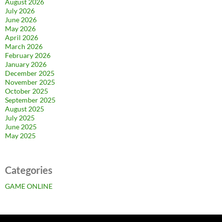
August 2026
July 2026
June 2026
May 2026
April 2026
March 2026
February 2026
January 2026
December 2025
November 2025
October 2025
September 2025
August 2025
July 2025
June 2025
May 2025
Categories
GAME ONLINE