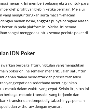
mosi menarik. Ini memberi peluang ekstra untuk para
mperoleh profit yang lebih ketika bermain. Melalui
an yang menguntungkan serta macam-macam
 dengan hadiah besar, anggota punya beragam alasan
a bertaruh pada platform ini. Variasi ini semua
han sangat menggoda untuk semua pecinta poker di
ulan IDN Poker
nawarkan berbagai fitur unggulan yang menjadikan
ain poker online semakin menarik. Salah satu fitur
mudahan dalam mendaftar dan proses transaksi.
aran yang cepat dan sederhana memungkinkan
k masuk dalam waktu yang cepat. Selain itu, situs ini
n berbagai metode transaksi yang terjamin dan
 bank transfer dan dompet digital, sehingga pemain
eposit dan withdraw dengan nyaman.