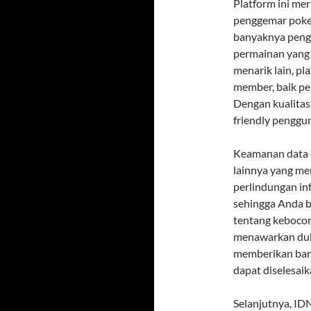
Platform ini me
penggemar poker
banyaknya pengg
permainan yang t
menarik lain, pl
member, baik pe
Dengan kualitas
friendly penggu
Keamanan data 
lainnya yang men
perlindungan inf
sehingga Anda b
tentang kebocor
menawarkan duk
memberikan bant
dapat diselesaik
Selanjutnya, ID