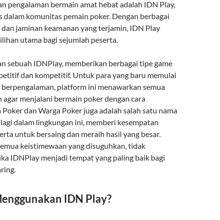
n pengalaman bermain amat hebat adalah IDN Play,
as dalam komunitas pemain poker. Dengan berbagai
ik dan jaminan keamanan yang terjamin, IDN Play
ilihan utama bagi sejumlah peserta.
an sebuah IDNPlay, memberikan berbagai tipe game
etitif dan kompetitif. Untuk para yang baru memulai
 berpengalaman, platform ini menawarkan semua
 agar menjalani bermain poker dengan cara
Poker dan Warga Poker juga adalah salah satu nama
g lagi dalam lingkungan ini, memberi kesempatan
rta untuk bersaing dan meraih hasil yang besar.
emua keistimewaan yang disuguhkan, tidak
ka IDNPlay menjadi tempat yang paling baik bagi
ring.
enggunakan IDN Play?