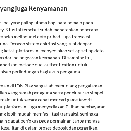
yang juga Kenyamanan
di hal yang paling utama bagi para pemain pada
ay. Situs ini tersebut sudah menerapkan beberapa
angka melindungi data pribadi juga transaksi
na. Dengan sistem enkripsi yang kuat dengan
 ketat, platform ini menyediakan setiap setiap data
an dari pelanggaran keamanan. Di samping itu,
berikan metode dual authentication untuk
pisan perlindungan bagi akun pengguna.
ain di IDN Play sangatlah menunjang pengalaman
lan yang ramah pengguna serta penelusuran simpel
ain untuk secara cepat mencari game favorit
tu, platform ini juga menyediakan Pilihan pembayaran
ng lebih mudah memfasilitasi transaksi, sehingga
ain dapat berfokus pada permainan tanpa merasa
kesulitan di dalam proses deposit dan penarikan.