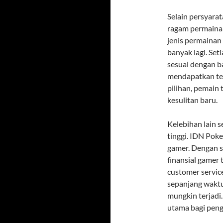
Selain persyara
ragam permaina
jenis permainan
banyak lagi. Se
sesuai dengan b
mendapatkan te
pilihan, pemain
kesulitan baru.
Kelebihan lain 
tinggi. IDN Pok
gamer. Dengan s
finansial gamer 
customer servic
sepanjang wakt
mungkin terjadi
utama bagi pengg