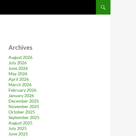
Archives
August 2026
July 2026
June 2026
May 2026
April 2026
March 2026
February 2026
January 2026
December 2025
November 2025
October 2025
September 2025
August 2025
July 2025
June 2025