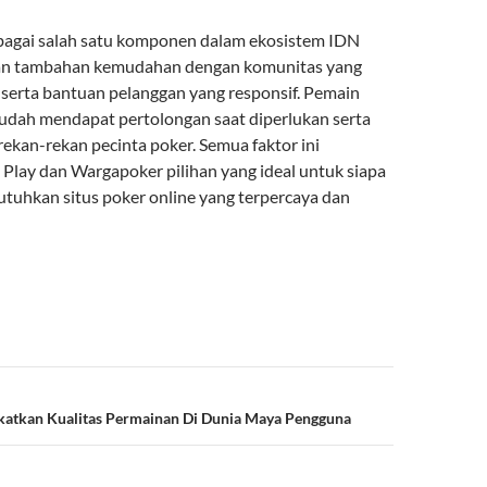
bagai salah satu komponen dalam ekosistem IDN
n tambahan kemudahan dengan komunitas yang
p serta bantuan pelanggan yang responsif. Pemain
dah mendapat pertolongan saat diperlukan serta
rekan-rekan pecinta poker. Semua faktor ini
Play dan Wargapoker pilihan yang ideal untuk siapa
tuhkan situs poker online yang terpercaya dan
n
katkan Kualitas Permainan Di Dunia Maya Pengguna