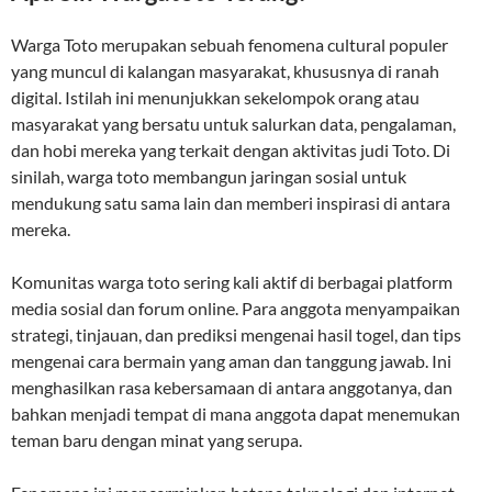
Warga Toto merupakan sebuah fenomena cultural populer
yang muncul di kalangan masyarakat, khususnya di ranah
digital. Istilah ini menunjukkan sekelompok orang atau
masyarakat yang bersatu untuk salurkan data, pengalaman,
dan hobi mereka yang terkait dengan aktivitas judi Toto. Di
sinilah, warga toto membangun jaringan sosial untuk
mendukung satu sama lain dan memberi inspirasi di antara
mereka.
Komunitas warga toto sering kali aktif di berbagai platform
media sosial dan forum online. Para anggota menyampaikan
strategi, tinjauan, dan prediksi mengenai hasil togel, dan tips
mengenai cara bermain yang aman dan tanggung jawab. Ini
menghasilkan rasa kebersamaan di antara anggotanya, dan
bahkan menjadi tempat di mana anggota dapat menemukan
teman baru dengan minat yang serupa.