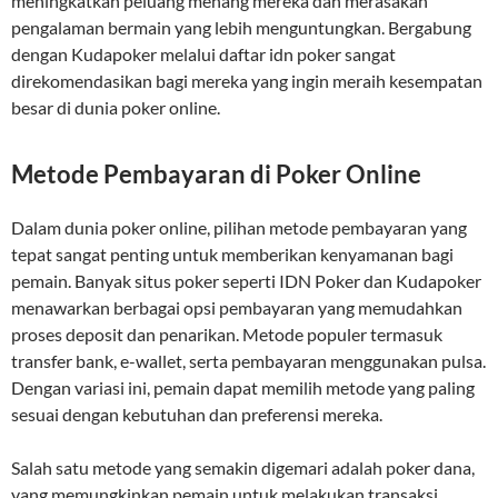
meningkatkan peluang menang mereka dan merasakan
pengalaman bermain yang lebih menguntungkan. Bergabung
dengan Kudapoker melalui daftar idn poker sangat
direkomendasikan bagi mereka yang ingin meraih kesempatan
besar di dunia poker online.
Metode Pembayaran di Poker Online
Dalam dunia poker online, pilihan metode pembayaran yang
tepat sangat penting untuk memberikan kenyamanan bagi
pemain. Banyak situs poker seperti IDN Poker dan Kudapoker
menawarkan berbagai opsi pembayaran yang memudahkan
proses deposit dan penarikan. Metode populer termasuk
transfer bank, e-wallet, serta pembayaran menggunakan pulsa.
Dengan variasi ini, pemain dapat memilih metode yang paling
sesuai dengan kebutuhan dan preferensi mereka.
Salah satu metode yang semakin digemari adalah poker dana,
yang memungkinkan pemain untuk melakukan transaksi