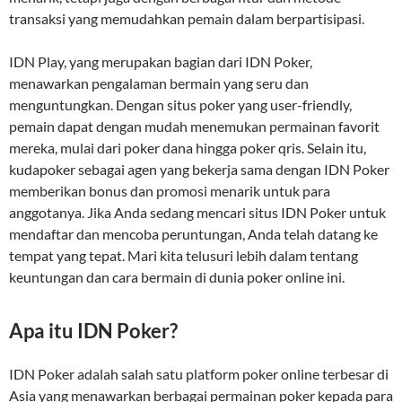
transaksi yang memudahkan pemain dalam berpartisipasi.
IDN Play, yang merupakan bagian dari IDN Poker,
menawarkan pengalaman bermain yang seru dan
menguntungkan. Dengan situs poker yang user-friendly,
pemain dapat dengan mudah menemukan permainan favorit
mereka, mulai dari poker dana hingga poker qris. Selain itu,
kudapoker sebagai agen yang bekerja sama dengan IDN Poker
memberikan bonus dan promosi menarik untuk para
anggotanya. Jika Anda sedang mencari situs IDN Poker untuk
mendaftar dan mencoba peruntungan, Anda telah datang ke
tempat yang tepat. Mari kita telusuri lebih dalam tentang
keuntungan dan cara bermain di dunia poker online ini.
Apa itu IDN Poker?
IDN Poker adalah salah satu platform poker online terbesar di
Asia yang menawarkan berbagai permainan poker kepada para