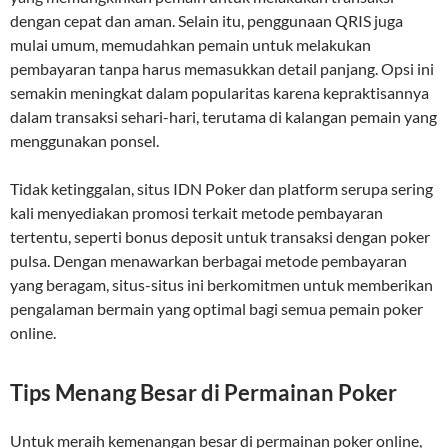
dengan cepat dan aman. Selain itu, penggunaan QRIS juga
mulai umum, memudahkan pemain untuk melakukan
pembayaran tanpa harus memasukkan detail panjang. Opsi ini
semakin meningkat dalam popularitas karena kepraktisannya
dalam transaksi sehari-hari, terutama di kalangan pemain yang
menggunakan ponsel.
Tidak ketinggalan, situs IDN Poker dan platform serupa sering
kali menyediakan promosi terkait metode pembayaran
tertentu, seperti bonus deposit untuk transaksi dengan poker
pulsa. Dengan menawarkan berbagai metode pembayaran
yang beragam, situs-situs ini berkomitmen untuk memberikan
pengalaman bermain yang optimal bagi semua pemain poker
online.
Tips Menang Besar di Permainan Poker
Untuk meraih kemenangan besar di permainan poker online,