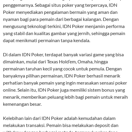
penggemarnya. Sebagai situs poker yang terpercaya, IDN
Poker menyediakan pengalaman bermain yang aman dan
nyaman bagi para pemain dari berbagai kalangan. Dengan
mengusung teknologi terkini, IDN Poker menjamin performa
yang stabil dan kualitas gambar yang jernih, sehingga pemain
dapat menikmati permainan tanpa kendala.
Di dalam IDN Poker, terdapat banyak variasi game yang bisa
dimainkan, mulai dari Texas Hold’em, Omaha, hingga
permainan taruhan kecil yang cocok untuk pemula. Dengan
banyaknya pilihan permainan, IDN Poker berhasil menarik
perhatian banyak pemain yang ingin merasakan sensasi poker
online. Selain itu, IDN Poker juga memiliki sistem bonus yang
menarik, memberikan peluang lebih bagi pemain untuk meraih
kemenangan besar.
Kelebihan lain dari IDN Poker adalah kemudahan dalam
melakukan transaksi. Pemain bisa melakukan deposit dan