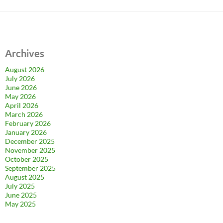
Archives
August 2026
July 2026
June 2026
May 2026
April 2026
March 2026
February 2026
January 2026
December 2025
November 2025
October 2025
September 2025
August 2025
July 2025
June 2025
May 2025