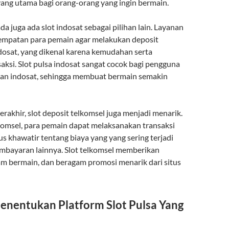
 yang utama bagi orang-orang yang ingin bermain.
ada juga ada slot indosat sebagai pilihan lain. Layanan
empatan para pemain agar melakukan deposit
dosat, yang dikenal karena kemudahan serta
aksi. Slot pulsa indosat sangat cocok bagi pengguna
ngan indosat, sehingga membuat bermain semakin
terakhir, slot deposit telkomsel juga menjadi menarik.
komsel, para pemain dapat melaksanakan transaksi
s khawatir tentang biaya yang yang sering terjadi
bayaran lainnya. Slot telkomsel memberikan
 bermain, dan beragam promosi menarik dari situs
nentukan Platform Slot Pulsa Yang