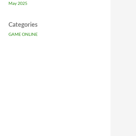
May 2025
Categories
GAME ONLINE