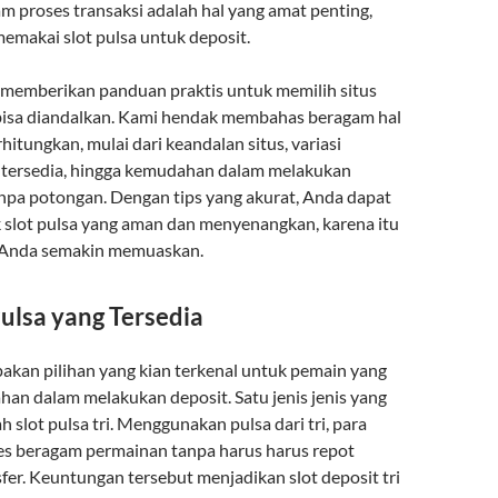
 proses transaksi adalah hal yang amat penting,
memakai slot pulsa untuk deposit.
al memberikan panduan praktis untuk memilih situs
 bisa diandalkan. Kami hendak membahas beragam hal
hitungkan, mulai dari keandalan situs, variasi
 tersedia, hingga kemudahan dalam melakukan
anpa potongan. Dengan tips yang akurat, Anda dapat
slot pulsa yang aman dan menyenangkan, karena itu
 Anda semakin memuaskan.
Pulsa yang Tersedia
pakan pilihan yang kian terkenal untuk pemain yang
an dalam melakukan deposit. Satu jenis jenis yang
ah slot pulsa tri. Menggunakan pulsa dari tri, para
es beragam permainan tanpa harus harus repot
fer. Keuntungan tersebut menjadikan slot deposit tri