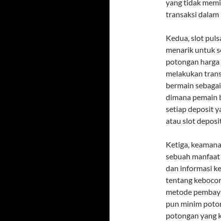
yang tidak memi
transaksi dalam 
Kedua, slot puls
menarik untuk s
potongan harga 
melakukan trans
bermain sebaga
dimana pemain b
setiap deposit y
atau slot deposi
Ketiga, keamana
sebuah manfaat 
dan informasi k
tentang kebocor
metode pembayar
pun minim poton
potongan yang k