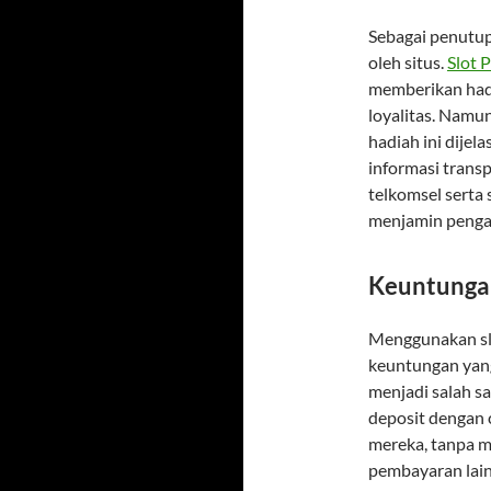
Sebagai penutup
oleh situs.
Slot 
memberikan hadi
loyalitas. Namu
hadiah ini dije
informasi trans
telkomsel serta 
menjamin pengal
Keuntungan
Menggunakan slo
keuntungan yan
menjadi salah s
deposit dengan 
mereka, tanpa m
pembayaran lain