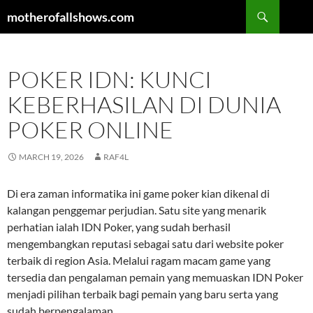
Skip
Search
motherofallshows.com
to
content
POKER IDN: KUNCI
KEBERHASILAN DI DUNIA
POKER ONLINE
MARCH 19, 2026
RAF4L
Di era zaman informatika ini game poker kian dikenal di
kalangan penggemar perjudian. Satu site yang menarik
perhatian ialah IDN Poker, yang sudah berhasil
mengembangkan reputasi sebagai satu dari website poker
terbaik di region Asia. Melalui ragam macam game yang
tersedia dan pengalaman pemain yang memuaskan IDN Poker
menjadi pilihan terbaik bagi pemain yang baru serta yang
sudah berpengalaman.