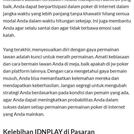
baik, Anda dapat berpartisipasi dalam poker di internet dalam
jangka waktu yang lebih panjang tanpa khawatir hilang semua
modal Anda dalam waktu hitungan sekejap. Ini juga membantu
Anda agar selalu santai dan agar tidak terbawa emosi saat
kalah.
Yang terakhir, menyesuaikan diri dengan gaya permainan
lawan adalah kunci untuk meraih permainan. Amati kebiasaan
dan cara bermain lawan Anda di meja, baik apakah di jw poker
dan platform lainnya. Dengan cara mengetahui gaya bermain
musuh, Anda bisa memanfaatkan kelemahan mereka dan
mendapatkan keberhasilan. Jangan segregi untuk mengubah
strategi Anda berdasarkan pada kondisi dan pemain yang ada,
agar Anda dapat meningkatkan probabilitas Anda dalam
sukses dalam setiap permainan permainan poker di internet
yang Anda mainkan.
Kelebihan IDNPLAY di Pasaran