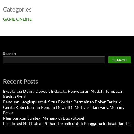
Categories
GAME ONLINE
Search
SEARCH
Recent Posts
Eksplorasi Dunia Deposit Indosat:: Penyetoran Mudah, Tempatan
Kasino Seru!
Panduan Lengkap untuk Situs Pkv dan Permainan Poker Terbaik
Cerita Keberhasilan Pemain Dewi 4D: Motivasi dari yang Menang
Besar
Membangun Strategi Menang di Bupatitogel
Eksplorasi Slot Pulsa: Pilihan Terbaik untuk Pengguna Indosat dan Tri