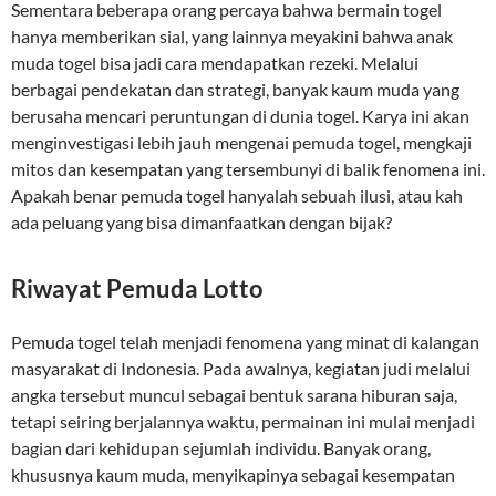
Sementara beberapa orang percaya bahwa bermain togel
hanya memberikan sial, yang lainnya meyakini bahwa anak
muda togel bisa jadi cara mendapatkan rezeki. Melalui
berbagai pendekatan dan strategi, banyak kaum muda yang
berusaha mencari peruntungan di dunia togel. Karya ini akan
menginvestigasi lebih jauh mengenai pemuda togel, mengkaji
mitos dan kesempatan yang tersembunyi di balik fenomena ini.
Apakah benar pemuda togel hanyalah sebuah ilusi, atau kah
ada peluang yang bisa dimanfaatkan dengan bijak?
Riwayat Pemuda Lotto
Pemuda togel telah menjadi fenomena yang minat di kalangan
masyarakat di Indonesia. Pada awalnya, kegiatan judi melalui
angka tersebut muncul sebagai bentuk sarana hiburan saja,
tetapi seiring berjalannya waktu, permainan ini mulai menjadi
bagian dari kehidupan sejumlah individu. Banyak orang,
khususnya kaum muda, menyikapinya sebagai kesempatan