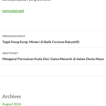
pemudatogel
Post
PREVIOUS POST
navigation
Togel Hong Kong: Misteri di Balik Fortune Rakyat4D
NEXT POST
Mengenal Permainan Kuda Slot: Game Menarik di dalam Dunia Maya
Archives
August 2026