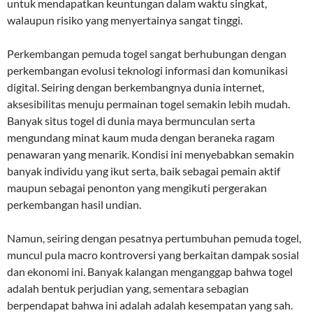
untuk mendapatkan keuntungan dalam waktu singkat,
walaupun risiko yang menyertainya sangat tinggi.
Perkembangan pemuda togel sangat berhubungan dengan
perkembangan evolusi teknologi informasi dan komunikasi
digital. Seiring dengan berkembangnya dunia internet,
aksesibilitas menuju permainan togel semakin lebih mudah.
Banyak situs togel di dunia maya bermunculan serta
mengundang minat kaum muda dengan beraneka ragam
penawaran yang menarik. Kondisi ini menyebabkan semakin
banyak individu yang ikut serta, baik sebagai pemain aktif
maupun sebagai penonton yang mengikuti pergerakan
perkembangan hasil undian.
Namun, seiring dengan pesatnya pertumbuhan pemuda togel,
muncul pula macro kontroversi yang berkaitan dampak sosial
dan ekonomi ini. Banyak kalangan menganggap bahwa togel
adalah bentuk perjudian yang, sementara sebagian
berpendapat bahwa ini adalah adalah kesempatan yang sah.