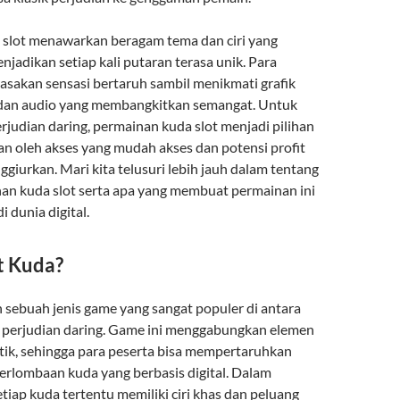
slot menawarkan beragam tema dan ciri yang
jadikan setiap kali putaran terasa unik. Para
asakan sensasi bertaruh sambil menikmati grafik
an audio yang membangkitkan semangat. Untuk
rjudian daring, permainan kuda slot menjadi pilihan
n oleh akses yang mudah akses dan potensi profit
giurkan. Mari kita telusuri lebih jauh dalam tentang
an kuda slot serta apa yang membuat permainan ini
i dunia digital.
t Kuda?
h sebuah jenis game yang sangat populer di antara
 perjudian daring. Game ini menggabungkan elemen
ktik, sehingga para peserta bisa mempertaruhkan
perlombaan kuda yang berbasis digital. Dalam
etiap kuda tertentu memiliki ciri khas dan peluang