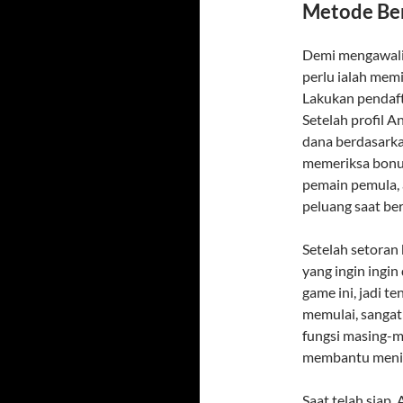
Metode Be
Demi mengawali 
perlu ialah mem
Lakukan pendafta
Setelah profil A
dana berdasarka
memeriksa bonu
pemain pemula, 
peluang saat be
Setelah setoran 
yang ingin ingin
game ini, jadi t
memulai, sangat
fungsi masing-ma
membantu menin
Saat telah siap