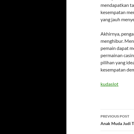
mendapatkan ta
kesempatan men
yang jauh meny
Akhirnya, penga
menghibur. Mend
pemain dapat me
permainan casin
pilihan yang id
kesempatan dem
kudaslot
Post
PREVIOUS POST
navigatio
Anak Muda Judi T