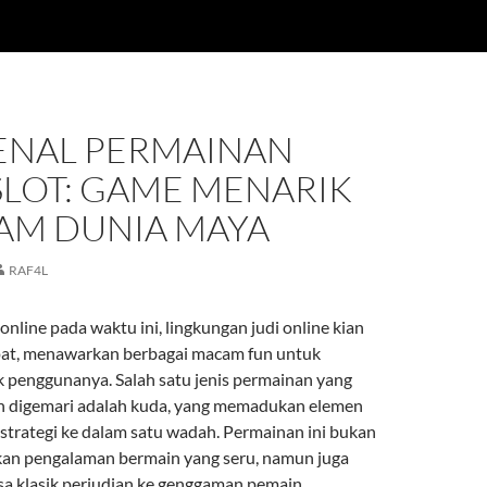
NAL PERMAINAN
SLOT: GAME MENARIK
LAM DUNIA MAYA
RAF4L
nline pada waktu ini, lingkungan judi online kian
at, menawarkan berbagai macam fun untuk
penggunanya. Salah satu jenis permainan yang
n digemari adalah kuda, yang memadukan elemen
strategi ke dalam satu wadah. Permainan ini bukan
an pengalaman bermain yang seru, namun juga
 klasik perjudian ke genggaman pemain.