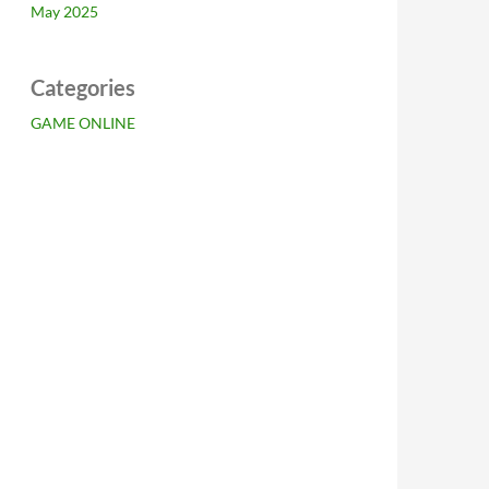
May 2025
Categories
GAME ONLINE