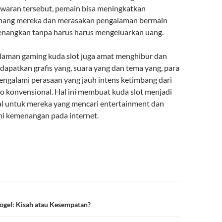
waran tersebut, pemain bisa meningkatkan
ang mereka dan merasakan pengalaman bermain
enangkan tanpa harus harus mengeluarkan uang.
laman gaming kuda slot juga amat menghibur dan
apatkan grafis yang, suara yang dan tema yang, para
ngalami perasaan yang jauh intens ketimbang dari
o konvensional. Hal ini membuat kuda slot menjadi
eal untuk mereka yang mencari entertainment dan
i kemenangan pada internet.
n
ogel: Kisah atau Kesempatan?