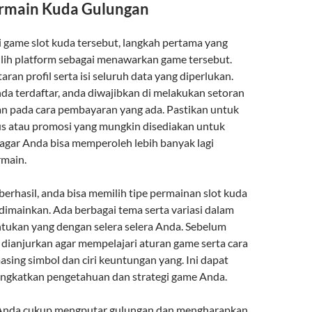
rmain Kuda Gulungan
game slot kuda tersebut, langkah pertama yang
ilih platform sebagai menawarkan game tersebut.
ran profil serta isi seluruh data yang diperlukan.
nda terdaftar, anda diwajibkan di melakukan setoran
n pada cara pembayaran yang ada. Pastikan untuk
s atau promosi yang mungkin disediakan untuk
agar Anda bisa memperoleh lebih banyak lagi
rmain.
berhasil, anda bisa memilih tipe permainan slot kuda
 dimainkan. Ada berbagai tema serta variasi dalam
entukan yang dengan selera selera Anda. Sebelum
 dianjurkan agar mempelajari aturan game serta cara
sing simbol dan ciri keuntungan yang. Ini dapat
gkatkan pengetahuan dan strategi game Anda.
, Anda cukup mengputar gulungan dan mengharapkan