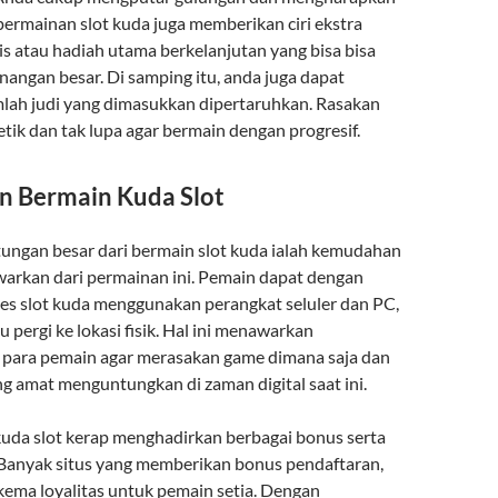
permainan slot kuda juga memberikan ciri ekstra
tis atau hadiah utama berkelanjutan yang bisa bisa
angan besar. Di samping itu, anda juga dapat
ah judi yang dimasukkan dipertaruhkan. Rasakan
tik dan tak lupa agar bermain dengan progresif.
n Bermain Kuda Slot
tungan besar dari bermain slot kuda ialah kemudahan
awarkan dari permainan ini. Pemain dapat dengan
s slot kuda menggunakan perangkat seluler dan PC,
u pergi ke lokasi fisik. Hal ini menawarkan
agi para pemain agar merasakan game dimana saja dan
ng amat menguntungkan di zaman digital saat ini.
 kuda slot kerap menghadirkan berbagai bonus serta
Banyak situs yang memberikan bonus pendaftaran,
skema loyalitas untuk pemain setia. Dengan