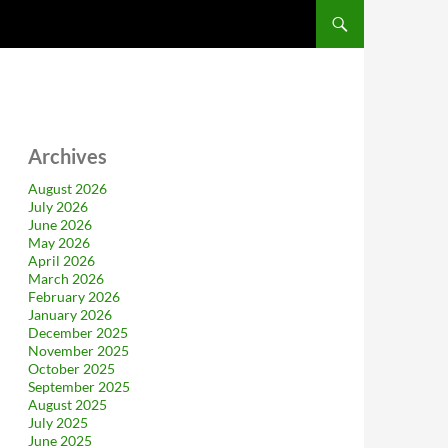
Archives
August 2026
July 2026
June 2026
May 2026
April 2026
March 2026
February 2026
January 2026
December 2025
November 2025
October 2025
September 2025
August 2025
July 2025
June 2025