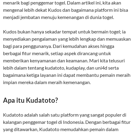
menarik bagi penggemar togel. Dalam artikel ini, kita akan
mengenal lebih dekat Kudos dan bagaimana platform ini bisa
menjadi jembatan menuju kemenangan di dunia togel.
Kudos bukan hanya sekadar tempat untuk bermain togel; ia
menyediakan pengalaman yang lebih lengkap dan memuaskan
bagi para penggunanya. Dari kemudahan akses hingga
berbagai fitur menarik, setiap aspek dirancang untuk
memberikan kenyamanan dan keamanan. Mari kita telusuri
lebih dalam tentang kudatoto, kudaplay, dan uni4d serta
bagaimana ketiga layanan ini dapat membantu pemain meraih
impian mereka dalam meraih kemenangan.
Apa itu Kudatoto?
Kudatoto adalah salah satu platform yang sangat populer di
kalangan penggemar togel di Indonesia. Dengan berbagai fitur
yang ditawarkan, Kudatoto memudahkan pemain dalam