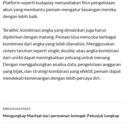
Platform seperti kudaplay menyediakan fitur pengelolaan
akun yang membantu pemain mengatur keuangan mereka
dengan lebih baik.
Terakhir, kombinasi angka yang dimainkan juga harus
dipikirkan dengan matang. Pemain bisa mencoba berbagai
kombinasi dari angka yang telah dianalisis. Menggunakan
sistem taruhan seperti single, double, atau angka kombinasi
dari uni4d dapat meningkatkan peluang untuk menang.
Dengan menggabungkan analisa data, pengelolaan anggaran
yang bijak, dan strategi kombinasi yang efektif, pemain dapat
mendekati kemenangan dengan lebih percaya diri.
Post
PREVIOUS POST
navigation
Mengungkap Manfaat dari permainan Iontogel: Petunjuk Lengkap