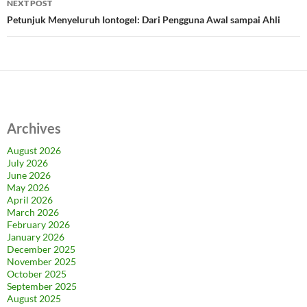
NEXT POST
Petunjuk Menyeluruh Iontogel: Dari Pengguna Awal sampai Ahli
Archives
August 2026
July 2026
June 2026
May 2026
April 2026
March 2026
February 2026
January 2026
December 2025
November 2025
October 2025
September 2025
August 2025