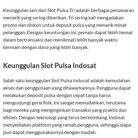
Keunggulan lain dari Slot Pulsa Tri adalah berbagai penawaran
menarik yang sering diberikan. Tri sering kali mengadakan
promo dan diskon untuk deposit pulsa yang menarik minat
pelanggan. Dengan keuntungan ini, pemain dapat lebih hemat
dalam bertransaksi dan menikmati lebih banyak waktu
bermain dengan dana yang lebih banyak.
Keunggulan Slot Pulsa Indosat
Salah satu keunggulan Slot Pulsa Indosat adalah kemudahan
akses dan penggunaan yang ditawarkannya. Pengguna dapat
melakukan deposit pulsa dengan cepat tanpa harus
mengunjungi gerai fisik. Ini sangat memudahkan, terutama
bagi mereka yang menginginkan transaksi yang praktis dan
efisien. Dengan teknologi yang terus berkembang, Indosat
menyediakan platform yang ramah pengguna, sehingga siapa
pun dapat menggunakannya dengan mudah.