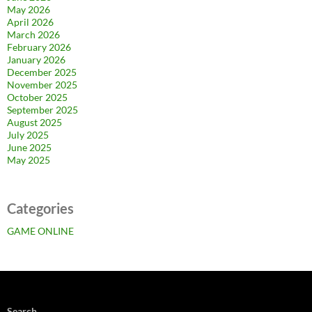
May 2026
April 2026
March 2026
February 2026
January 2026
December 2025
November 2025
October 2025
September 2025
August 2025
July 2025
June 2025
May 2025
Categories
GAME ONLINE
Search