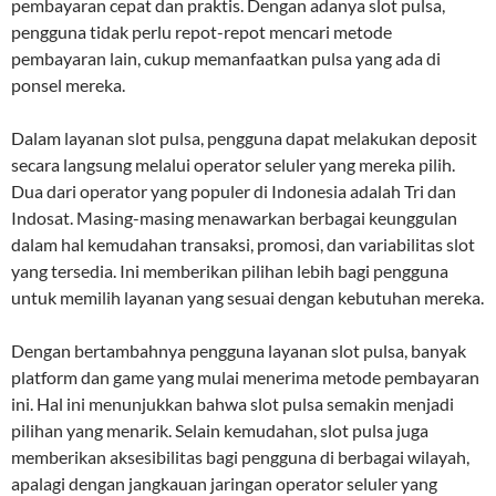
pembayaran cepat dan praktis. Dengan adanya slot pulsa,
pengguna tidak perlu repot-repot mencari metode
pembayaran lain, cukup memanfaatkan pulsa yang ada di
ponsel mereka.
Dalam layanan slot pulsa, pengguna dapat melakukan deposit
secara langsung melalui operator seluler yang mereka pilih.
Dua dari operator yang populer di Indonesia adalah Tri dan
Indosat. Masing-masing menawarkan berbagai keunggulan
dalam hal kemudahan transaksi, promosi, dan variabilitas slot
yang tersedia. Ini memberikan pilihan lebih bagi pengguna
untuk memilih layanan yang sesuai dengan kebutuhan mereka.
Dengan bertambahnya pengguna layanan slot pulsa, banyak
platform dan game yang mulai menerima metode pembayaran
ini. Hal ini menunjukkan bahwa slot pulsa semakin menjadi
pilihan yang menarik. Selain kemudahan, slot pulsa juga
memberikan aksesibilitas bagi pengguna di berbagai wilayah,
apalagi dengan jangkauan jaringan operator seluler yang