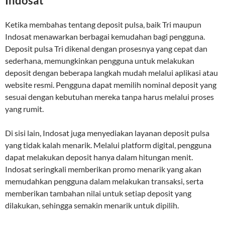
Indosat
Ketika membahas tentang deposit pulsa, baik Tri maupun
Indosat menawarkan berbagai kemudahan bagi pengguna.
Deposit pulsa Tri dikenal dengan prosesnya yang cepat dan
sederhana, memungkinkan pengguna untuk melakukan
deposit dengan beberapa langkah mudah melalui aplikasi atau
website resmi. Pengguna dapat memilih nominal deposit yang
sesuai dengan kebutuhan mereka tanpa harus melalui proses
yang rumit.
Di sisi lain, Indosat juga menyediakan layanan deposit pulsa
yang tidak kalah menarik. Melalui platform digital, pengguna
dapat melakukan deposit hanya dalam hitungan menit.
Indosat seringkali memberikan promo menarik yang akan
memudahkan pengguna dalam melakukan transaksi, serta
memberikan tambahan nilai untuk setiap deposit yang
dilakukan, sehingga semakin menarik untuk dipilih.