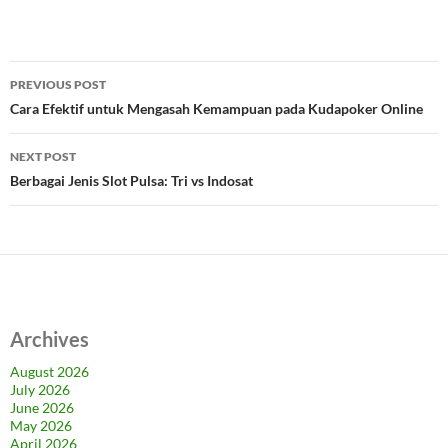
Post
PREVIOUS POST
navigation
Cara Efektif untuk Mengasah Kemampuan pada Kudapoker Online
NEXT POST
Berbagai Jenis Slot Pulsa: Tri vs Indosat
Archives
August 2026
July 2026
June 2026
May 2026
April 2026