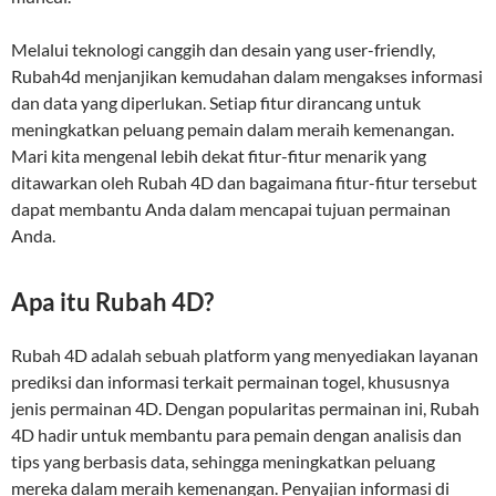
Melalui teknologi canggih dan desain yang user-friendly,
Rubah4d menjanjikan kemudahan dalam mengakses informasi
dan data yang diperlukan. Setiap fitur dirancang untuk
meningkatkan peluang pemain dalam meraih kemenangan.
Mari kita mengenal lebih dekat fitur-fitur menarik yang
ditawarkan oleh Rubah 4D dan bagaimana fitur-fitur tersebut
dapat membantu Anda dalam mencapai tujuan permainan
Anda.
Apa itu Rubah 4D?
Rubah 4D adalah sebuah platform yang menyediakan layanan
prediksi dan informasi terkait permainan togel, khususnya
jenis permainan 4D. Dengan popularitas permainan ini, Rubah
4D hadir untuk membantu para pemain dengan analisis dan
tips yang berbasis data, sehingga meningkatkan peluang
mereka dalam meraih kemenangan. Penyajian informasi di