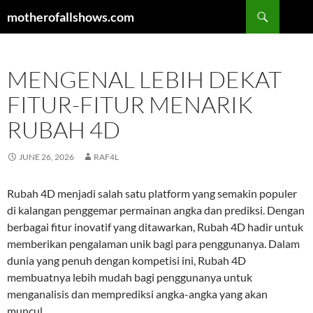
Skip
Search
motherofallshows.com
to
content
MENGENAL LEBIH DEKAT
FITUR-FITUR MENARIK
RUBAH 4D
JUNE 26, 2026
RAF4L
Rubah 4D menjadi salah satu platform yang semakin populer
di kalangan penggemar permainan angka dan prediksi. Dengan
berbagai fitur inovatif yang ditawarkan, Rubah 4D hadir untuk
memberikan pengalaman unik bagi para penggunanya. Dalam
dunia yang penuh dengan kompetisi ini, Rubah 4D
membuatnya lebih mudah bagi penggunanya untuk
menganalisis dan memprediksi angka-angka yang akan
muncul.