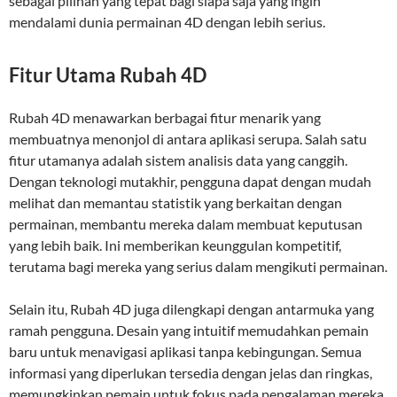
sebagai pilihan yang tepat bagi siapa saja yang ingin
mendalami dunia permainan 4D dengan lebih serius.
Fitur Utama Rubah 4D
Rubah 4D menawarkan berbagai fitur menarik yang
membuatnya menonjol di antara aplikasi serupa. Salah satu
fitur utamanya adalah sistem analisis data yang canggih.
Dengan teknologi mutakhir, pengguna dapat dengan mudah
melihat dan memantau statistik yang berkaitan dengan
permainan, membantu mereka dalam membuat keputusan
yang lebih baik. Ini memberikan keunggulan kompetitif,
terutama bagi mereka yang serius dalam mengikuti permainan.
Selain itu, Rubah 4D juga dilengkapi dengan antarmuka yang
ramah pengguna. Desain yang intuitif memudahkan pemain
baru untuk menavigasi aplikasi tanpa kebingungan. Semua
informasi yang diperlukan tersedia dengan jelas dan ringkas,
memungkinkan pemain untuk fokus pada pengalaman mereka